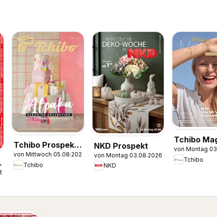
Tchibo Ma
Tchibo Prospekt
NKD Prospekt
von Montag 03
Momente
von Mittwoch 05.08.2026
von Montag 03.08.2026
Alpaka cleaning
Tchibo
Tchibo
NKD
collection
26