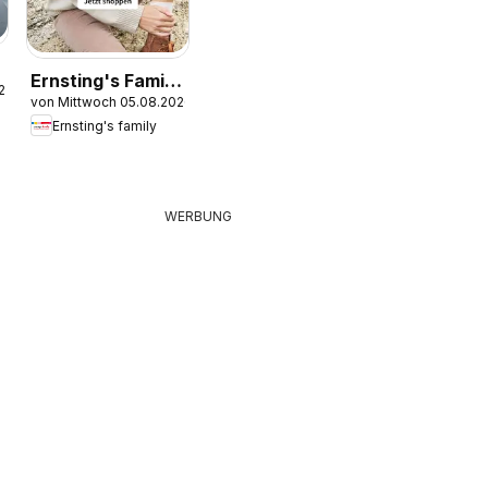
Ernsting's Family
.2026
von Mittwoch 05.08.2026
Produktkatalog
Ernsting's family
WERBUNG