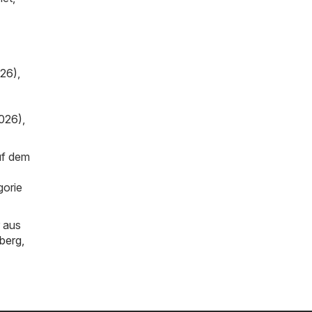
026)
,
2026)
,
uf dem
gorie
 aus
berg
,