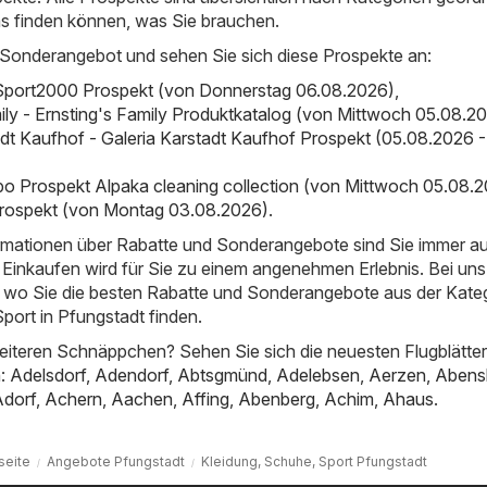
as finden können, was Sie brauchen.
 Sonderangebot und sehen Sie sich diese Prospekte an:
Sport2000 Prospekt (von Donnerstag 06.08.2026)
,
mily - Ernsting's Family Produktkatalog (von Mittwoch 05.08.2
adt Kaufhof - Galeria Karstadt Kaufhof Prospekt (05.08.2026 -
bo Prospekt Alpaka cleaning collection (von Mittwoch 05.08.
ospekt (von Montag 03.08.2026)
.
ormationen über Rabatte und Sonderangebote sind Sie immer a
Einkaufen wird für Sie zu einem angenehmen Erlebnis. Bei uns
t, wo Sie die besten Rabatte und Sonderangebote aus der Kate
port in Pfungstadt finden.
iteren Schnäppchen? Sehen Sie sich die neuesten Flugblätter
n:
Adelsdorf
,
Adendorf
,
Abtsgmünd
,
Adelebsen
,
Aerzen
,
Abens
Adorf
,
Achern
,
Aachen
,
Affing
,
Abenberg
,
Achim
,
Ahaus
.
seite
Angebote Pfungstadt
Kleidung, Schuhe, Sport Pfungstadt