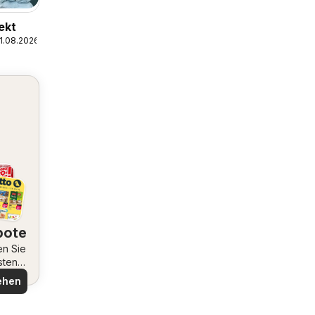
ekt
1.08.2026
bote
en Sie
sten
ote
ehen