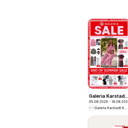
Galeria Karstadt
05.08.2026 - 18.08.20
Kaufhof
Galeria Karstadt Kaufhof
Prospekt