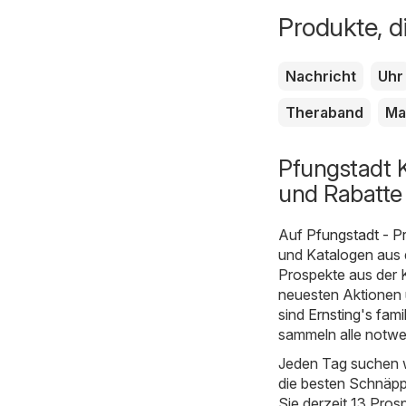
Produkte, d
Nachricht
Uhr
Theraband
Ma
Pfungstadt K
und Rabatte
Auf
Pfungstadt - P
und Katalogen aus 
Prospekte aus der K
neuesten Aktionen u
sind
Ernsting's fami
sammeln alle notwe
Jeden Tag suchen w
die besten Schnäpp
Sie derzeit 13 Pros