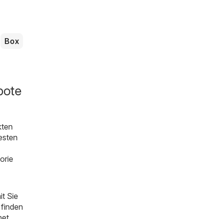
Box
bote
kten
esten
orie
t Sie
 finden
net,