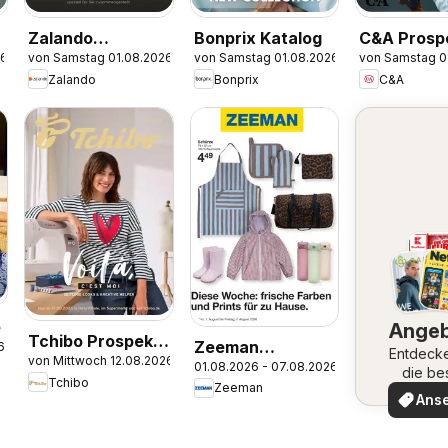
Zalando
Bonprix Katalog
C&A Prosp
26
von Samstag 01.08.2026
von Samstag 01.08.2026
von Samstag 0
Prospekt
Zalando
Bonprix
C&A
e
Ange
Tchibo Prospekt
Zeeman
6
Entdeck
von Mittwoch 12.08.2026
Zeitlose Looks &
01.08.2026 - 07.08.2026
Aktueller
die be
Tchibo
Kreative Helfer
Zeeman
Angeb
Prospekt
Ans