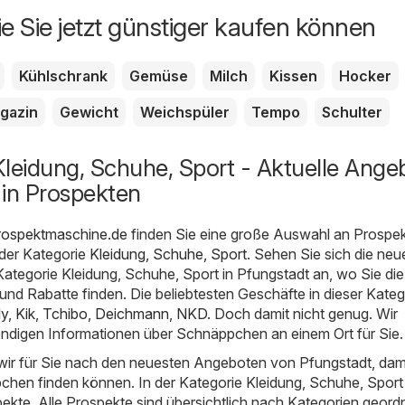
ie Sie jetzt günstiger kaufen können
Kühlschrank
Gemüse
Milch
Kissen
Hocker
gazin
Gewicht
Weichspüler
Tempo
Schulter
leidung, Schuhe, Sport - Aktuelle Ange
 in Prospekten
rospektmaschine.de
finden Sie eine große Auswahl an Prospe
der Kategorie
Kleidung, Schuhe, Sport
. Sehen Sie sich die neu
ategorie Kleidung, Schuhe, Sport in Pfungstadt an, wo Sie die
nd Rabatte finden. Die beliebtesten Geschäfte in dieser Kateg
ly
,
Kik
,
Tchibo
,
Deichmann
,
NKD
. Doch damit nicht genug. Wir
ndigen Informationen über Schnäppchen an einem Ort für Sie.
ir für Sie nach den neuesten Angeboten von Pfungstadt, dami
chen finden können. In der Kategorie Kleidung, Schuhe, Sport
pekte. Alle Prospekte sind übersichtlich nach Kategorien geord