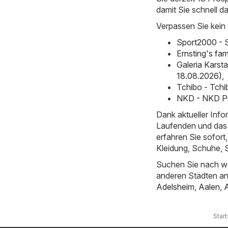
damit Sie schnell d
Verpassen Sie kein
Sport2000 - 
Ernsting's fa
Galeria Karst
18.08.2026)
,
Tchibo - Tchi
NKD - NKD Pr
Dank aktueller Inf
Laufenden und das 
erfahren Sie sofor
Kleidung, Schuhe, S
Suchen Sie nach we
anderen Städten a
Adelsheim
,
Aalen
,
Start