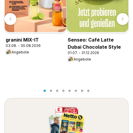
granini MIX-IT
Senseo: Café Latte
T
03.08. - 30.08.2026
Dubai Chocolate Style
A
Angebote
01.07. - 31.12.2026
0
Angebote