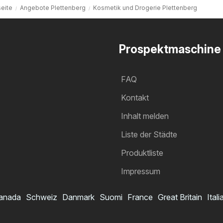
seite
Angebote Plettenberg
Kosmetik und Drogerie Plettenberg
Prospektmaschine
FAQ
Kontakt
Inhalt melden
Liste der Städte
Produktliste
Impressum
anada
Schweiz
Danmark
Suomi
France
Great Britain
Itali