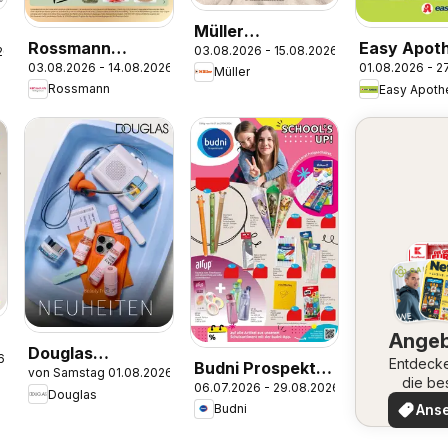
Müller
Rossmann
Easy Apot
03.08.2026 - 15.08.2026
26
Parfümerie-
03.08.2026 - 14.08.2026
01.08.2026 - 2
Onlineprospekt
Prospekt
Müller
Highlights
Rossmann
Easy Apoth
Ange
Douglas
6
Entdeck
Budni Prospekt
von Samstag 01.08.2026
Angebote
die be
06.07.2026 - 29.08.2026
Back to school
Douglas
Angeb
Ans
Budni