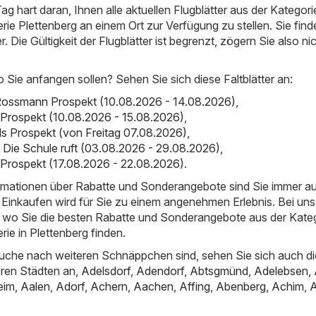
ag hart daran, Ihnen alle aktuellen Flugblätter aus der Kategori
ie Plettenberg an einem Ort zur Verfügung zu stellen. Sie find
er. Die Gültigkeit der Flugblätter ist begrenzt, zögern Sie also ni
o Sie anfangen sollen? Sehen Sie sich diese Faltblätter an:
ossmann Prospekt (10.08.2026 - 14.08.2026)
,
 Prospekt (10.08.2026 - 15.08.2026)
,
als Prospekt (von Freitag 07.08.2026)
,
er Die Schule ruft (03.08.2026 - 29.08.2026)
,
 Prospekt (17.08.2026 - 22.08.2026)
.
ormationen über Rabatte und Sonderangebote sind Sie immer a
Einkaufen wird für Sie zu einem angenehmen Erlebnis. Bei uns
t, wo Sie die besten Rabatte und Sonderangebote aus der Kate
ie in Plettenberg finden.
uche nach weiteren Schnäppchen sind, sehen Sie sich auch di
ren Städten an,
Adelsdorf
,
Adendorf
,
Abtsgmünd
,
Adelebsen
,
eim
,
Aalen
,
Adorf
,
Achern
,
Aachen
,
Affing
,
Abenberg
,
Achim
,