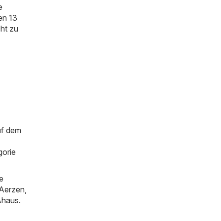
e
en 13
cht zu
uf dem
gorie
e
Aerzen
,
Ahaus
.