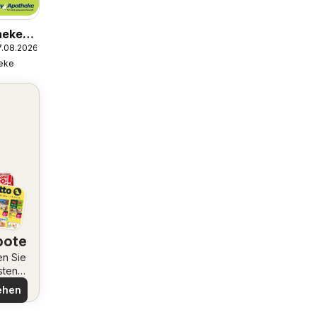
heke
7.08.2026
eke
bote
en Sie
sten
ote
ehen