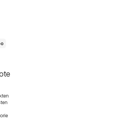
oo
ote
kten
sten
orie