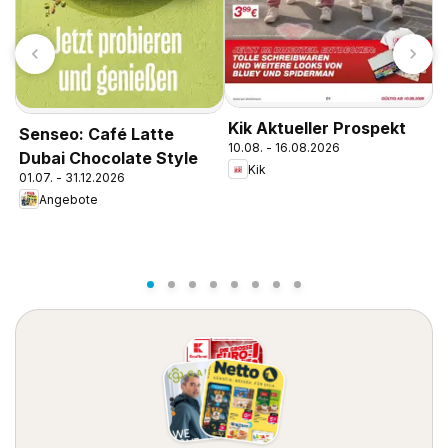
N
Kik Aktueller Prospekt
Senseo: Café Latte
P
10.08. - 16.08.2026
1
Dubai Chocolate Style
D
Kik
01.07. - 31.12.2026
Angebote