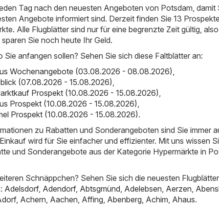
 jeden Tag nach den neuesten Angeboten von Potsdam, damit 
esten Angebote informiert sind. Derzeit finden Sie 13 Prospekte
e. Alle Flugblätter sind nur für eine begrenzte Zeit gültig, als
d sparen Sie noch heute Ihr Geld.
o Sie anfangen sollen? Sehen Sie sich diese Faltblätter an:
bus Wochenangebote (03.08.2026 - 08.08.2026)
,
sblick (07.08.2026 - 15.08.2026)
,
arktkauf Prospekt (10.08.2026 - 15.08.2026)
,
us Prospekt (10.08.2026 - 15.08.2026)
,
el Prospekt (10.08.2026 - 15.08.2026)
.
ormationen zu Rabatten und Sonderangeboten sind Sie immer 
inkauf wird für Sie einfacher und effizienter. Mit uns wissen S
atte und Sonderangebote aus der Kategorie Hypermärkte in P
iteren Schnäppchen? Sehen Sie sich die neuesten Flugblätter
n:
Adelsdorf
,
Adendorf
,
Abtsgmünd
,
Adelebsen
,
Aerzen
,
Abens
Adorf
,
Achern
,
Aachen
,
Affing
,
Abenberg
,
Achim
,
Ahaus
.