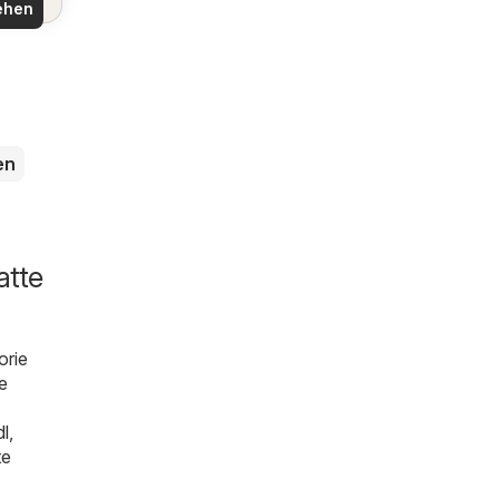
ehen
en
atte
orie
e
dl
,
te