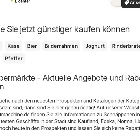
E center
Ans
Summer Sale
ie Sie jetzt günstiger kaufen können
Käse
Bier
Bilderrahmen
Joghurt
Rinderbrat
Pfeffer
ermärkte - Aktuelle Angebote und Rab
en
uche nach den neuesten Prospekten und Katalogen der Kateg
dam sind, dann sind Sie hier genau richtig! Auf unserer Websit
tmaschine.de
finden Sie alle Informationen zu Schnäppchen in
testen Geschäfte in der Stadt sind
Kaufland
,
Edeka
,
Norma
,
Li
 noch heute in den Prospekten und lassen Sie sich keine Rabat