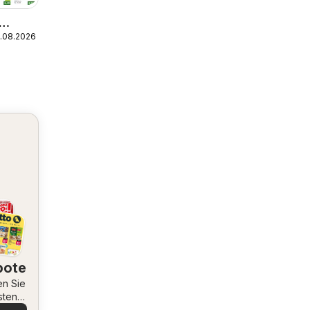
5.08.2026
bote
en Sie
sten
ote