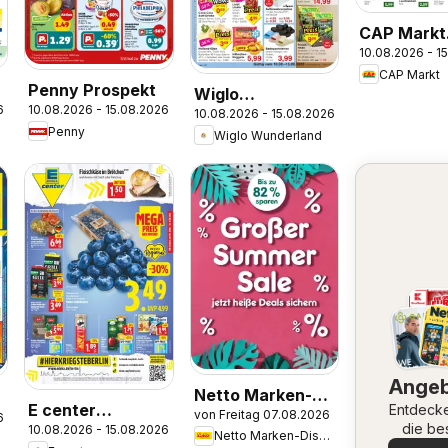
CAP Markt
10.08.2026 - 1
Prospekt
CAP Markt
Penny Prospekt
Wiglo
6
10.08.2026 - 15.08.2026
10.08.2026 - 15.08.2026
Wunderland
Penny
Wiglo Wunderland
Prospekt
Ange
Netto Marken-
E center
Entdeck
von Freitag 07.08.2026
Discount
6
die be
10.08.2026 - 15.08.2026
Prospekt
Netto Marken-Discount
Produktkatalog -
Angeb