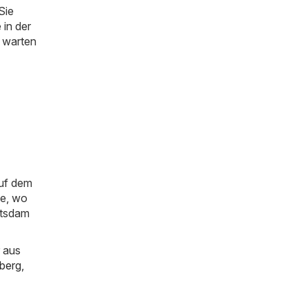
Sie
 in der
o warten
auf dem
ie, wo
otsdam
 aus
berg
,