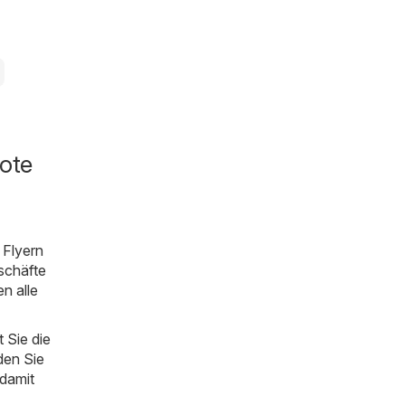
bote
 Flyern
schäfte
en alle
 Sie die
den Sie
 damit