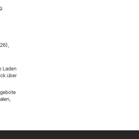
g.
026)
,
im Laden
ick über
ngebote
alen
,