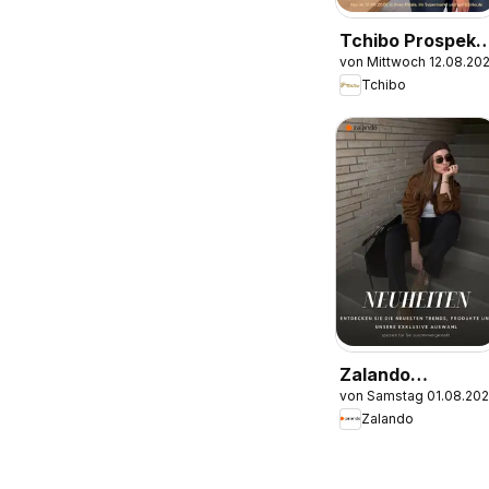
Tchibo Prospekt
von Mittwoch 12.08.20
Zeitlose Looks &
Tchibo
Kreative Helfer
Zalando
von Samstag 01.08.20
Prospekt
Zalando