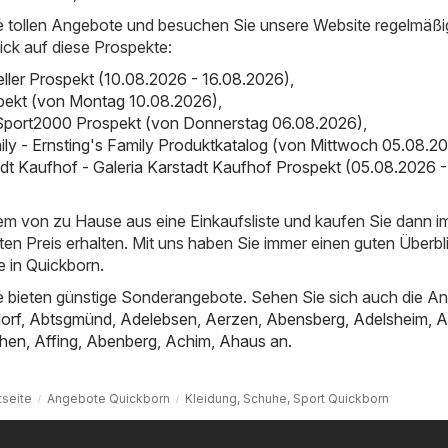
e tollen Angebote und besuchen Sie unsere Website regelmäßi
ick auf diese Prospekte:
ueller Prospekt (10.08.2026 - 16.08.2026)
,
spekt (von Montag 10.08.2026)
,
Sport2000 Prospekt (von Donnerstag 06.08.2026)
,
mily - Ernsting's Family Produktkatalog (von Mittwoch 05.08.2
adt Kaufhof - Galeria Karstadt Kaufhof Prospekt (05.08.2026 -
uem von zu Hause aus eine Einkaufsliste und kaufen Sie dann 
ten Preis erhalten. Mit uns haben Sie immer einen guten Überbl
 in Quickborn.
 bieten günstige Sonderangebote. Sehen Sie sich auch die A
orf
,
Abtsgmünd
,
Adelebsen
,
Aerzen
,
Abensberg
,
Adelsheim
,
A
hen
,
Affing
,
Abenberg
,
Achim
,
Ahaus
an.
tseite
Angebote Quickborn
Kleidung, Schuhe, Sport Quickborn