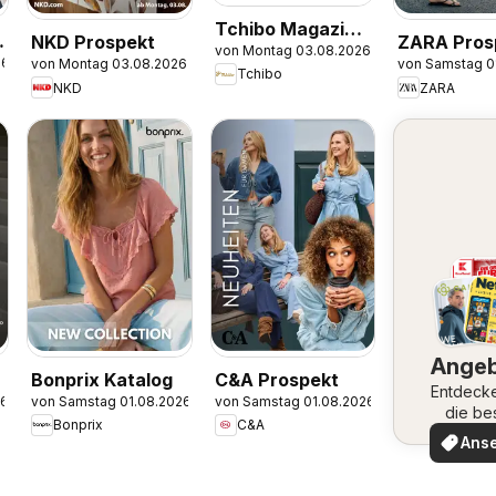
Tchibo Magazin
NKD Prospekt
ZARA Pros
von Montag 03.08.2026
Momente
26
von Montag 03.08.2026
von Samstag 0
Tchibo
NKD
ZARA
Ange
Bonprix Katalog
C&A Prospekt
Entdeck
26
von Samstag 01.08.2026
von Samstag 01.08.2026
die be
Bonprix
C&A
Angeb
Ans