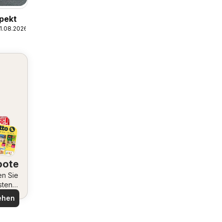
pekt
1.08.2026
bote
en Sie
sten
ote
ehen