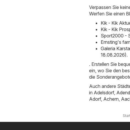
Verpassen Sie kein
Werfen Sie einen Bl
Kik - Kik Akt
Kik - Kik Pro
Sport2000 - 
Ernsting's fa
Galeria Karst
18.08.2026)
.
. Erstellen Sie beq
ein, wo Sie den bes
die Sonderangebote
Auch andere Städte
in
Adelsdorf
,
Adend
Adorf
,
Achern
,
Aac
Star