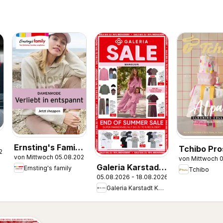
Ernsting's Family
Tchibo Pro
.2026
von Mittwoch 05.08.2026
Produktkatalog
von Mittwoch 
Alpaka cle
Galeria Karstadt
Ernsting's family
Tchibo
collection
05.08.2026 - 18.08.2026
Kaufhof
Galeria Karstadt Kaufhof
Prospekt