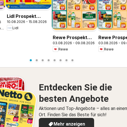
Lidl Prospekt
10.08.2026 - 15.08.2026
6
Braunschweig
kt
Lidl
Netto Marken-Discount
Rewe Prospekt
Rewe Prosp
03.08.2026 - 09.08.2026
03.08.2026 - 09
Bremen
Rastede
Rewe
Rewe
Entdecken Sie die
besten Angebote
Aktionen und Top-Angebote – alles an eine
Ort. Finden Sie das Beste für sich!
Mehr anzeigen