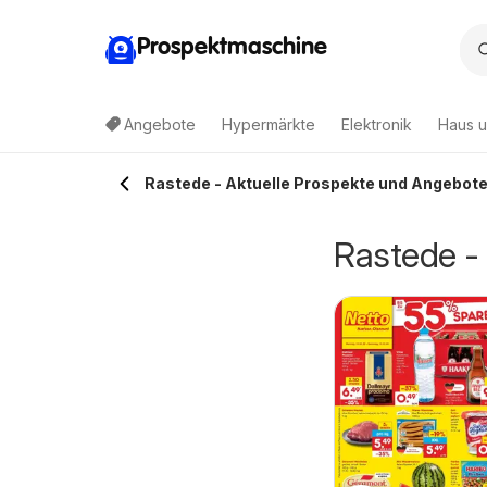
Prospektmaschine
Angebote
Hypermärkte
Elektronik
Haus u
Rastede - Aktuelle Prospekte und Angebot
Rastede -
idl Prospekt
3.08.2026 - 08.08.2026
ordenham
Lidl
Kaufland Prospekt
06.08.2026 - 12.08.2026
Oldenburg
Kaufland