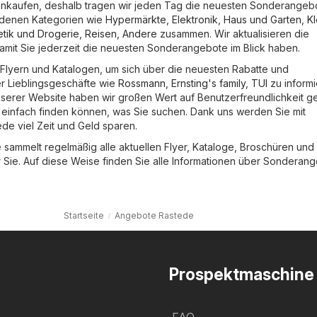
 einkaufen, deshalb tragen wir jeden Tag die neuesten Sonderangeb
edenen Kategorien wie
Hypermärkte
,
Elektronik
,
Haus und Garten
,
Kl
tik und Drogerie
,
Reisen
,
Andere
zusammen. Wir aktualisieren die
amit Sie jederzeit die neuesten Sonderangebote im Blick haben.
in Flyern und Katalogen, um sich über die neuesten Rabatte und
r Lieblingsgeschäfte wie
Rossmann
,
Ernsting's family
,
TUI
zu informi
nserer Website haben wir großen Wert auf Benutzerfreundlichkeit ge
d einfach finden können, was Sie suchen. Dank uns werden Sie mit
e viel Zeit und Geld sparen.
sammelt regelmäßig alle aktuellen Flyer, Kataloge, Broschüren und
ie. Auf diese Weise finden Sie alle Informationen über Sonderan
Startseite
Angebote Rastede
Prospektmaschine
FAQ