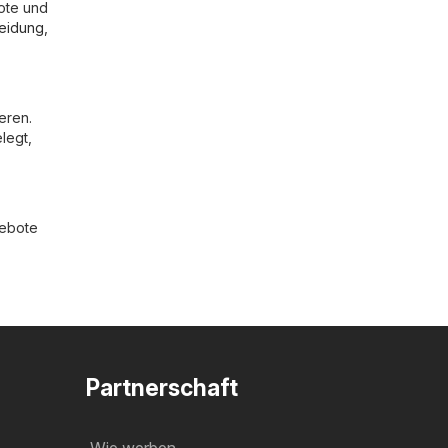
ote und
eidung,
eren.
legt,
gebote
Partnerschaft
Wie werben