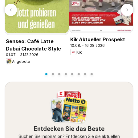
Kik Aktueller Prospekt
Senseo: Café Latte
T
10.08. - 16.08.2026
Dubai Chocolate Style
w
Kik
01.07. - 31.12.2026
0
Angebote
Entdecken Sie das Beste
Suchen Sie Inspiration? Entdecken Sie die aktuellen