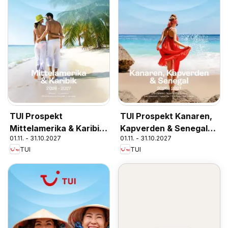
TUI Prospekt
TUI Prospekt Kanaren,
Mittelamerika & Karibik
Kapverden & Senegal
01.11. - 31.10.2027
01.11. - 31.10.2027
2026/27
2026/27
TUI
TUI