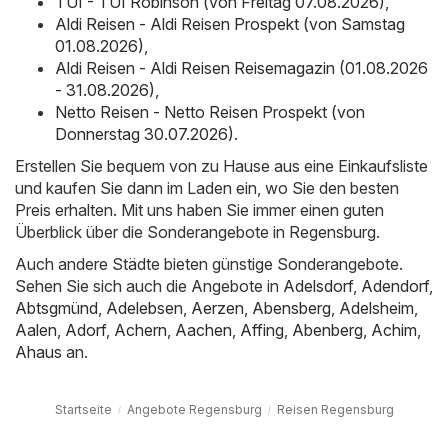
TUI - TUI Robinson (von Freitag 07.08.2026)
,
Aldi Reisen - Aldi Reisen Prospekt (von Samstag
01.08.2026)
,
Aldi Reisen - Aldi Reisen Reisemagazin (01.08.2026
- 31.08.2026)
,
Netto Reisen - Netto Reisen Prospekt (von
Donnerstag 30.07.2026)
.
Erstellen Sie bequem von zu Hause aus eine Einkaufsliste
und kaufen Sie dann im Laden ein, wo Sie den besten
Preis erhalten. Mit uns haben Sie immer einen guten
Überblick über die Sonderangebote in Regensburg.
Auch andere Städte bieten günstige Sonderangebote.
Sehen Sie sich auch die Angebote in
Adelsdorf
,
Adendorf
,
Abtsgmünd
,
Adelebsen
,
Aerzen
,
Abensberg
,
Adelsheim
,
Aalen
,
Adorf
,
Achern
,
Aachen
,
Affing
,
Abenberg
,
Achim
,
Ahaus
an.
Startseite
Angebote Regensburg
Reisen Regensburg