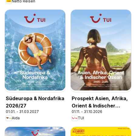
Netto Reisen
Südeuropa & Nordafrika
Prospekt Asien, Afrika,
2026/27
Orient & Indischer
01.01. - 31.03.2027
01.11. - 31.10.2026
Ozean 2025/26
Aida
TUI