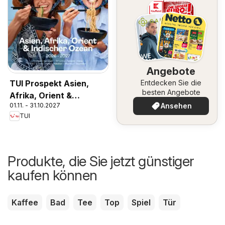
Angebote
TUI Prospekt Asien,
Entdecken Sie die
besten Angebote
Afrika, Orient &
01.11. - 31.10.2027
Ansehen
Indischer Ozean
TUI
2026/27
Produkte, die Sie jetzt günstiger
kaufen können
Kaffee
Bad
Tee
Top
Spiel
Tür