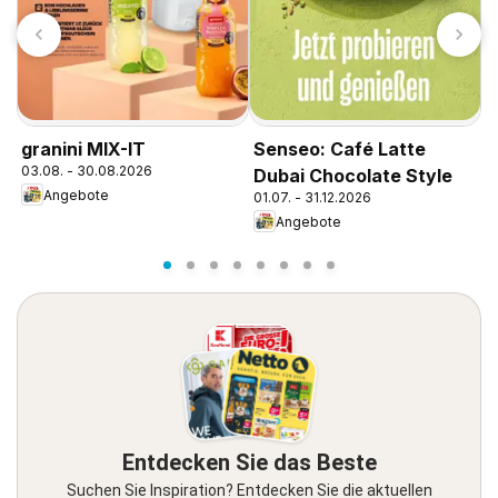
granini MIX-IT
Senseo: Café Latte
T
03.08. - 30.08.2026
Dubai Chocolate Style
A
Angebote
01.07. - 31.12.2026
0
Angebote
Entdecken Sie das Beste
Suchen Sie Inspiration? Entdecken Sie die aktuellen