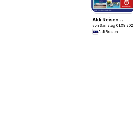
Aldi Reisen
von Samstag 01.08.20
Prospekt
Aldi Reisen