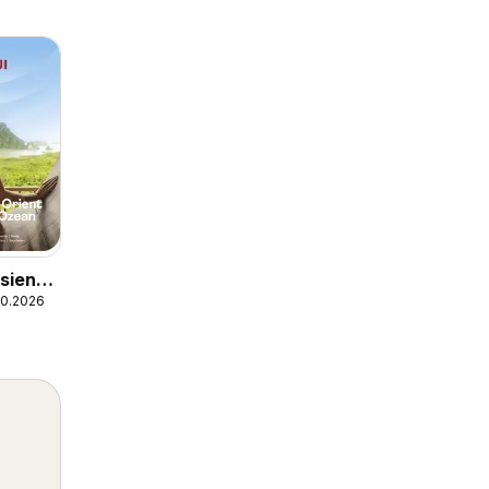
sien,
.10.2026
ent &
Ozean