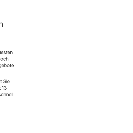
n
uesten
Doch
ngebote
t Sie
t 13
schnell