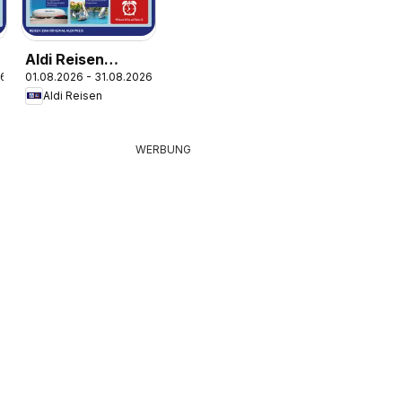
Aldi Reisen
26
01.08.2026 - 31.08.2026
Reisemagazin
Aldi Reisen
WERBUNG