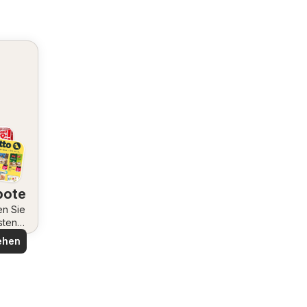
bote
en Sie
sten
ote
ehen