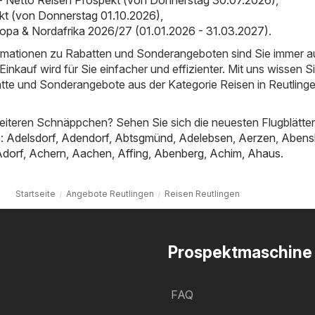
- Netto Reisen Prospekt (von Donnerstag 30.07.2026)
,
kt (von Donnerstag 01.10.2026)
,
opa & Nordafrika 2026/27 (01.01.2026 - 31.03.2027)
.
ormationen zu Rabatten und Sonderangeboten sind Sie immer 
inkauf wird für Sie einfacher und effizienter. Mit uns wissen S
atte und Sonderangebote aus der Kategorie Reisen in Reutling
iteren Schnäppchen? Sehen Sie sich die neuesten Flugblätter
n:
Adelsdorf
,
Adendorf
,
Abtsgmünd
,
Adelebsen
,
Aerzen
,
Abens
Adorf
,
Achern
,
Aachen
,
Affing
,
Abenberg
,
Achim
,
Ahaus
.
Startseite
Angebote Reutlingen
Reisen Reutlingen
Prospektmaschine
FAQ