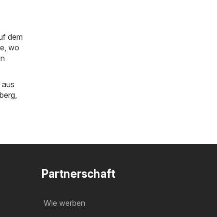
auf dem
ie, wo
en
 aus
berg
,
Partnerschaft
Wie werben