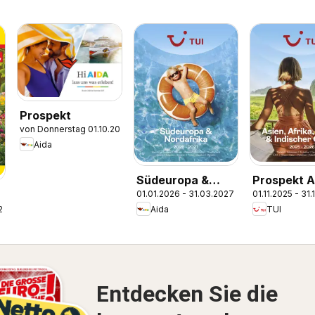
Prospekt
von Donnerstag 01.10.2026
Aida
Südeuropa &
Prospekt A
01.01.2026 - 31.03.2027
01.11.2025 - 31
Nordafrika
Afrika, Ori
Aida
TUI
.2026
2026/27
Indischer 
2025/26
Entdecken Sie die