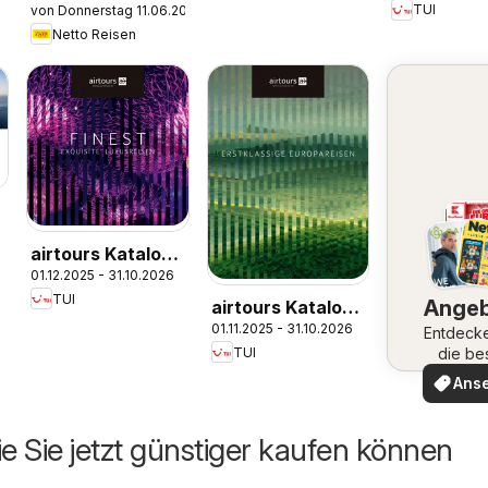
TUI
von Donnerstag 11.06.2026
Kreuzfahrten
Nordafrika
Netto Reisen
2026/27
airtours Katalog
01.12.2025 - 31.10.2026
Finest 2025/26
TUI
Ange
airtours Katalog
01.11.2025 - 31.10.2026
Europareisen
Entdeck
die be
TUI
2025/26
Angeb
Ans
ie Sie jetzt günstiger kaufen können