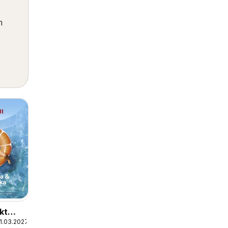
m
kt
1.03.2027
 &