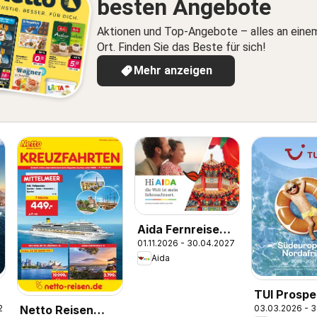
besten Angebote
Aktionen und Top-Angebote – alles an eine
Ort. Finden Sie das Beste für sich!
Mehr anzeigen
Aida Fernreisen
01.11.2026 - 30.04.2027
Winter
Aida
2026/2027
TUI Prospe
26
03.03.2026 - 3
Netto Reisen
Südeuropa