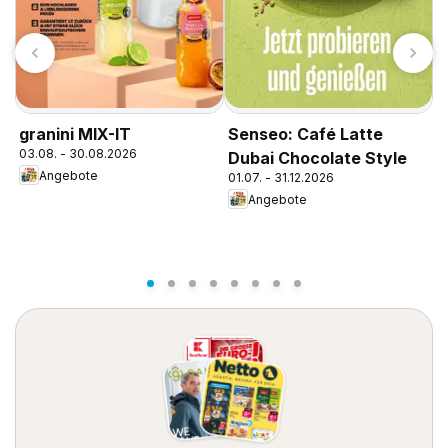
K
granini MIX-IT
Senseo: Café Latte
1
03.08. - 30.08.2026
Dubai Chocolate Style
Angebote
01.07. - 31.12.2026
Angebote