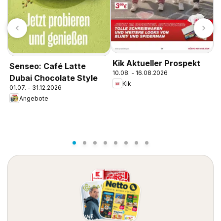
Kik Aktueller Prospekt
Senseo: Café Latte
10.08. - 16.08.2026
Dubai Chocolate Style
Kik
01.07. - 31.12.2026
C
Angebote
0