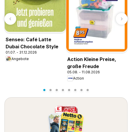
N
Senseo: Café Latte
P
1
Dubai Chocolate Style
01.07. - 31.12.2026
Action Kleine Preise,
Angebote
große Freude
05.08. - 11.08.2026
Action