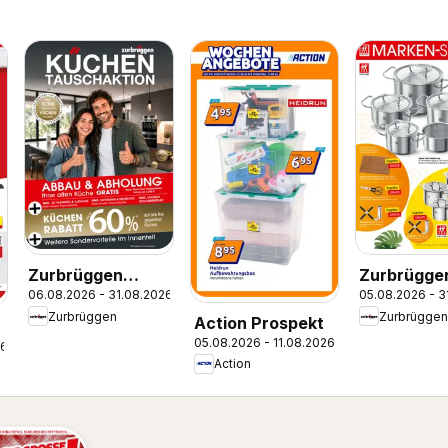
Zurbrüggen
Zurbrügge
06.08.2026 - 31.08.2026
05.08.2026 - 3
Küchentausch-
Zwilling M
Zurbrüggen
Zurbrüggen
Action Prospekt
Aktion
Spezial
05.08.2026 - 11.08.2026
26
Action