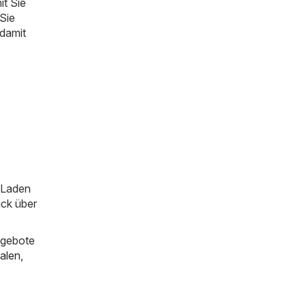
t Sie
Sie
 damit
m Laden
ick über
ngebote
alen
,