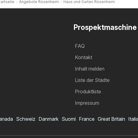
tartseite
Angebote Rosenheim
Haus und Garten Rosenheim
Prospektmaschine
FAQ
Kontakt
Inhalt melden
Liste der Städte
Produktliste
Impressum
anada
Schweiz
Danmark
Suomi
France
Great Britain
Itali