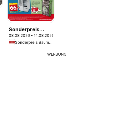
Sonderpreis
08.08.2026 - 14.08.2026
Baumarkt
Sonderpreis Baumarkt
Prospekt
WERBUNG