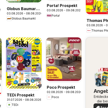
Porta! Prospekt
Globus Baumarkt
26
03.08.2026 - 09.08.2026
03.08.2026 - 08.08.2026
Prospekt
Porta!
Globus Baumarkt
Thomas Phi
03.08.2026 - 
Prospekt
Thomas Phi
Poco Prospekt
Ange
02.08.2026 - 09.08.2026
TEDi Prospekt
Entdeck
Poco
31.07.2026 - 08.08.2026
die be
TEDi
Angeb
26
Ans