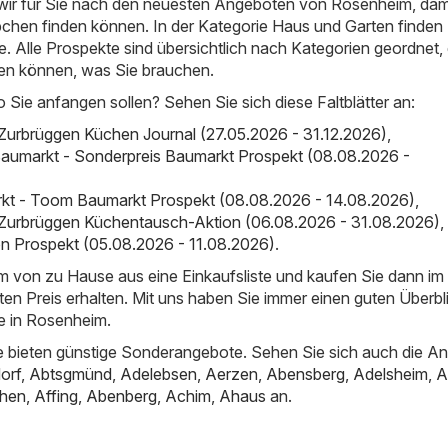
ir für Sie nach den neuesten Angeboten von Rosenheim, dami
chen finden können. In der Kategorie Haus und Garten finden 
e. Alle Prospekte sind übersichtlich nach Kategorien geordnet,
den können, was Sie brauchen.
o Sie anfangen sollen? Sehen Sie sich diese Faltblätter an:
Zurbrüggen Küchen Journal (27.05.2026 - 31.12.2026)
,
aumarkt - Sonderpreis Baumarkt Prospekt (08.08.2026 -
t - Toom Baumarkt Prospekt (08.08.2026 - 14.08.2026)
,
 Zurbrüggen Küchentausch-Aktion (06.08.2026 - 31.08.2026)
,
on Prospekt (05.08.2026 - 11.08.2026)
.
em von zu Hause aus eine Einkaufsliste und kaufen Sie dann i
ten Preis erhalten. Mit uns haben Sie immer einen guten Überbl
e in Rosenheim.
 bieten günstige Sonderangebote. Sehen Sie sich auch die A
orf
,
Abtsgmünd
,
Adelebsen
,
Aerzen
,
Abensberg
,
Adelsheim
,
A
hen
,
Affing
,
Abenberg
,
Achim
,
Ahaus
an.