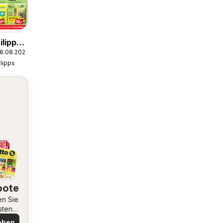
lipps
08.08.2026
lipps
bote
en Sie
sten
ote
ehen