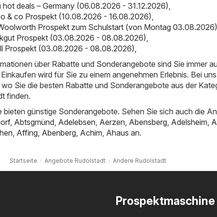
hot deals – Germany (06.08.2026 - 31.12.2026)
,
o & co Prospekt (10.08.2026 - 16.08.2026)
,
Woolworth Prospekt zum Schulstart (von Montag 03.08.2026
inkgut Prospekt (03.08.2026 - 08.08.2026)
,
ll Prospekt (03.08.2026 - 08.08.2026)
,
ormationen über Rabatte und Sonderangebote sind Sie immer a
Einkaufen wird für Sie zu einem angenehmen Erlebnis. Bei uns
t, wo Sie die besten Rabatte und Sonderangebote aus der Kate
t finden.
 bieten günstige Sonderangebote. Sehen Sie sich auch die A
orf
,
Abtsgmünd
,
Adelebsen
,
Aerzen
,
Abensberg
,
Adelsheim
,
A
hen
,
Affing
,
Abenberg
,
Achim
,
Ahaus
an.
Startseite
Angebote Rudolstadt
Andere Rudolstadt
Prospektmaschine