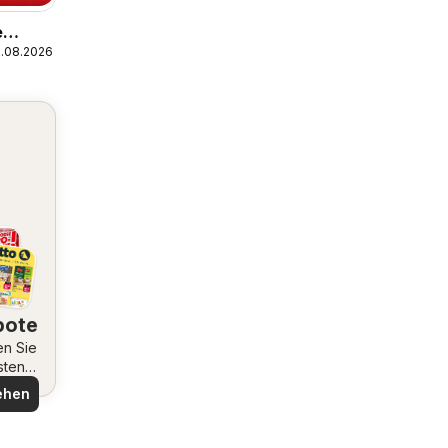
e
1.08.2026
bote
en Sie
sten
ote
ehen