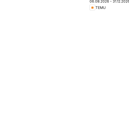
06.08.2026 - 31.12.202
Germany
TEMU