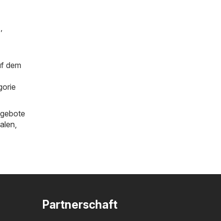
)
,
uf dem
gorie
ngebote
alen
,
Partnerschaft