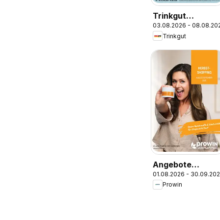
Trinkgut
03.08.2026 - 08.08.20
Prospekt
Trinkgut
Angebote
01.08.2026 - 30.09.20
ProWIN
Prowin
August/Septemb
2026