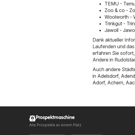
TEMU - Temu 
Zoo & co - Zo
Woolworth - 
Trinkgut - Tr
Jawoll - Jawo
Dank aktueller Inf
Laufenden und das 
erfahren Sie sofor
Andere in Rudolstad
Auch andere Städte
in
Adelsdorf
,
Adend
Adorf
,
Achern
,
Aac
Prospektmaschine
Alle Prospekte an einem Platz