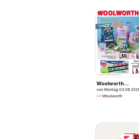
Woolworth
von Montag 03.08.202
Prospekt zum
Woolworth
Schulstart