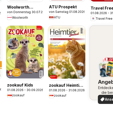
ATU Prospekt
Woolworth
Travel Fre
von Samstag 01.08.2026
von Donnerstag 30.07.2026
Prospekt
26
01.08.2026 - 3
Angebote
ATU
Woolworth
Travel Free
Ange
zookauf Kids
zookauf Heimtier
Entdeck
26
01.08.2026 - 30.09.2026
01.08.2026 - 31.08.2026
Journal Special
die be
zookauf
zookauf
er
Angeb
Ans