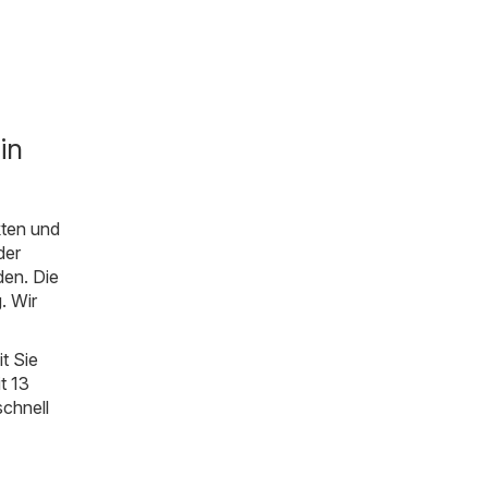
in
kten und
der
den. Die
. Wir
t Sie
t 13
schnell