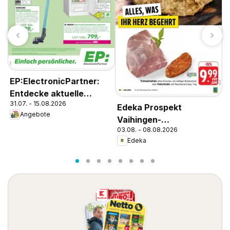
g
0
EP:ElectronicPartner:
Entdecke aktuelle
31.07. - 15.08.2026
Angebote
Edeka Prospekt
Angebote
Vaihingen-
03.08. - 08.08.2026
Kleinglattbach
Edeka