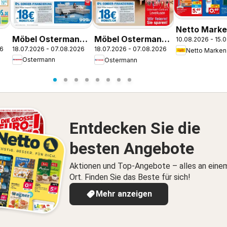
Netto Marke
Möbel Ostermann:
Möbel Ostermann:
10.08.2026 - 15.
Discount Pr
18.07.2026 - 07.08.2026
26
18.07.2026 - 07.08.2026
Neue Möbel wirken
Neue Möbel wirken
Jüchen
Ostermann
Ostermann
Wunder.
Wunder.
Entdecken Sie die
besten Angebote
Aktionen und Top-Angebote – alles an eine
Ort. Finden Sie das Beste für sich!
Mehr anzeigen