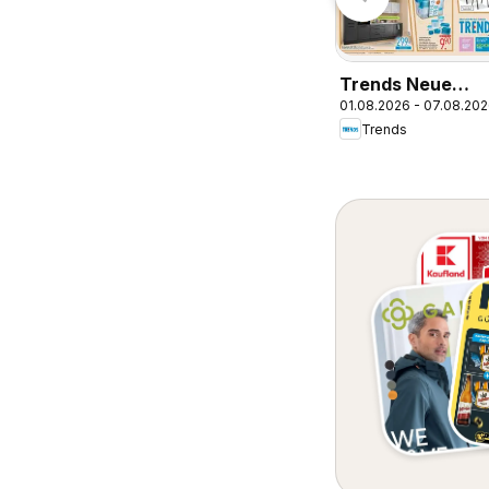
Trends Neue
01.08.2026 - 07.08.20
Möbel wirken
Trends
Wunder