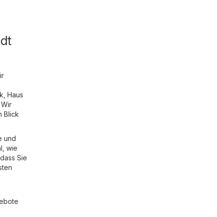
dt
ir
ik
,
Haus
 Wir
 Blick
e und
l, wie
 dass Sie
sten
gebote