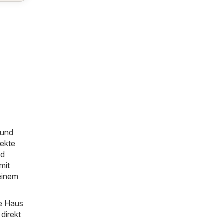
 und
pekte
nd
mit
einem
ie Haus
direkt