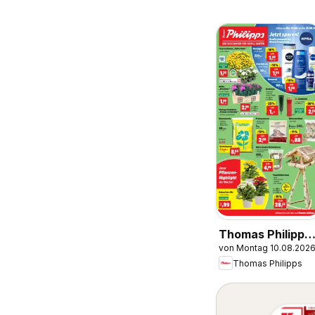
Thomas Philipps
von Montag 10.08.202
Prospekt
Thomas Philipps