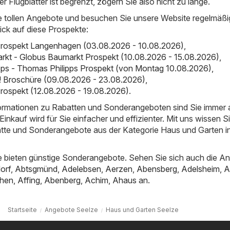
der Flugblätter ist begrenzt, zögern Sie also nicht zu lange.
e tollen Angebote und besuchen Sie unsere Website regelmäßi
ick auf diese Prospekte:
Prospekt Langenhagen (03.08.2026 - 10.08.2026)
,
kt - Globus Baumarkt Prospekt (10.08.2026 - 15.08.2026)
,
pps - Thomas Philipps Prospekt (von Montag 10.08.2026)
,
a! Broschüre (09.08.2026 - 23.08.2026)
,
rospekt (12.08.2026 - 19.08.2026)
.
nformationen zu Rabatten und Sonderangeboten sind Sie immer
inkauf wird für Sie einfacher und effizienter. Mit uns wissen S
atte und Sonderangebote aus der Kategorie Haus und Garten i
 bieten günstige Sonderangebote. Sehen Sie sich auch die A
orf
,
Abtsgmünd
,
Adelebsen
,
Aerzen
,
Abensberg
,
Adelsheim
,
A
hen
,
Affing
,
Abenberg
,
Achim
,
Ahaus
an.
Startseite
Angebote Seelze
Haus und Garten Seelze