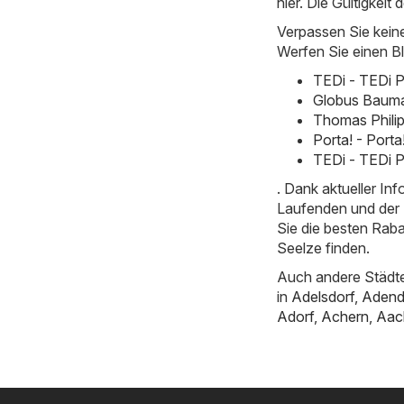
hier. Die Gültigkeit 
Verpassen Sie kein
Werfen Sie einen Bl
TEDi - TEDi 
Globus Baumar
Thomas Phili
Porta! - Port
TEDi - TEDi P
. Dank aktueller I
Laufenden und der E
Sie die besten Rab
Seelze finden.
Auch andere Städte
in
Adelsdorf
,
Adend
Adorf
,
Achern
,
Aac