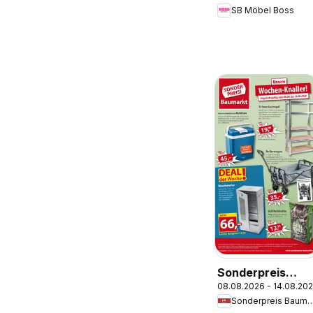
SB Möbel Boss
Sonderpreis
08.08.2026 - 14.08.20
Baumarkt
Sonderpreis Ba
Prospekt