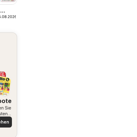
n
5.08.2026
bote
en Sie
sten
ote
ehen