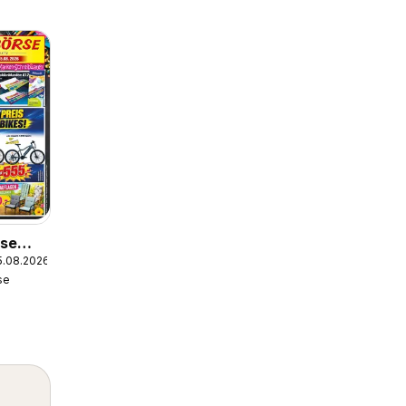
rse
5.08.2026
se