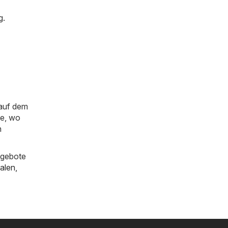
g.
 auf dem
ie, wo
n
ngebote
alen
,