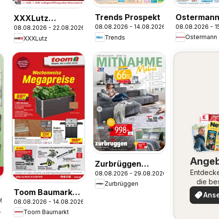
Osterman
Trends Prospekt
XXXLutz
08.08.2026 - 1
08.08.2026 - 14.08.2026
Prospekt
08.08.2026 - 22.08.2026
Prospekt
Ostermann
Trends
XXXLutz
Ange
Zurbrüggen
Entdeck
08.08.2026 - 29.08.2026
Mitnahme Möbel
die be
Zurbrüggen
Angeb
Toom Baumarkt
Ans
26
08.08.2026 - 14.08.2026
Prospekt
umarkt
Toom Baumarkt