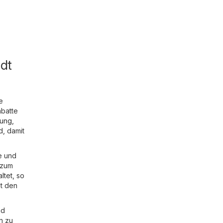
dt
e
abatte
dung,
d, damit
e und
 zum
ltet, so
it den
nd
n zu