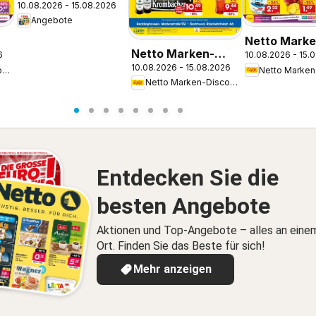
10.08.2026 - 15.08.2026
Getränkeangebote
Angebote
Netto Marke
Netto Marken-
6
10.08.2026 - 15.
kt
Discount Pr
10.08.2026 - 15.08.2026
Discount Prospekt
Netto Marken-Discount
Stadtlohn
Netto Marken-Discount
Dortmund
Entdecken Sie die
besten Angebote
Aktionen und Top-Angebote – alles an eine
Ort. Finden Sie das Beste für sich!
Mehr anzeigen