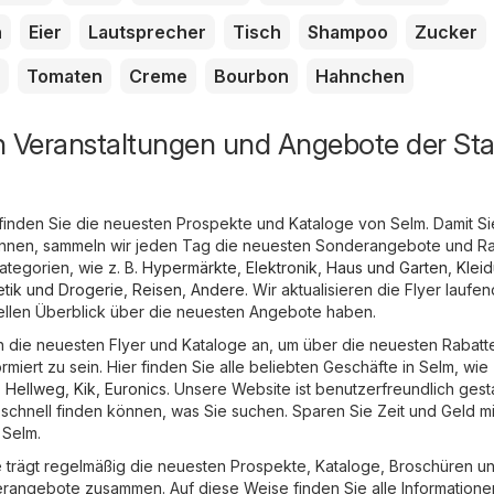
h
Eier
Lautsprecher
Tisch
Shampoo
Zucker
Tomaten
Creme
Bourbon
Hahnchen
n Veranstaltungen und Angebote der Sta
finden Sie die neuesten Prospekte und Kataloge von Selm. Damit Si
önnen, sammeln wir jeden Tag die neuesten Sonderangebote und R
tegorien, wie z. B.
Hypermärkte
,
Elektronik
,
Haus und Garten
,
Klei
tik und Drogerie
,
Reisen
,
Andere
. Wir aktualisieren die Flyer laufen
ellen Überblick über die neuesten Angebote haben.
ch die neuesten Flyer und Kataloge an, um über die neuesten Rabatt
iert zu sein. Hier finden Sie alle beliebten Geschäfte in Selm, wie
,
Hellweg
,
Kik
,
Euronics
. Unsere Website ist benutzerfreundlich gesta
 schnell finden können, was Sie suchen. Sparen Sie Zeit und Geld m
 Selm.
trägt regelmäßig die neuesten Prospekte, Kataloge, Broschüren u
rangebote zusammen. Auf diese Weise finden Sie alle Informatione