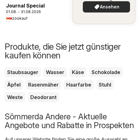
Journal Special
Ansehen
01.08. - 31.08.2026
zookauf
Produkte, die Sie jetzt günstiger
kaufen können
Staubsauger
Wasser
Käse
Schokolade
Äpfel
Rasenmäher
Haarfarbe
Stuhl
Weste
Deodorant
Sömmerda Andere - Aktuelle
Angebote und Rabatte in Prospekten
Auf unserer Website finden Sie eine große Auswahl an