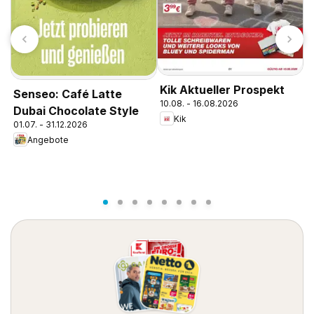
Kik Aktueller Prospekt
Senseo: Café Latte
10.08. - 16.08.2026
Dubai Chocolate Style
Kik
01.07. - 31.12.2026
Angebote
R
0