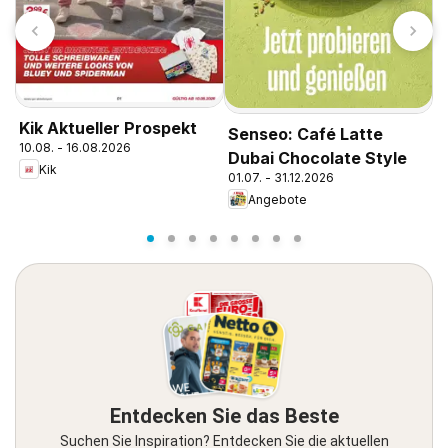
Kik Aktueller Prospekt
Senseo: Café Latte
T
10.08. - 16.08.2026
Dubai Chocolate Style
A
Kik
01.07. - 31.12.2026
0
Angebote
Entdecken Sie das Beste
Suchen Sie Inspiration? Entdecken Sie die aktuellen