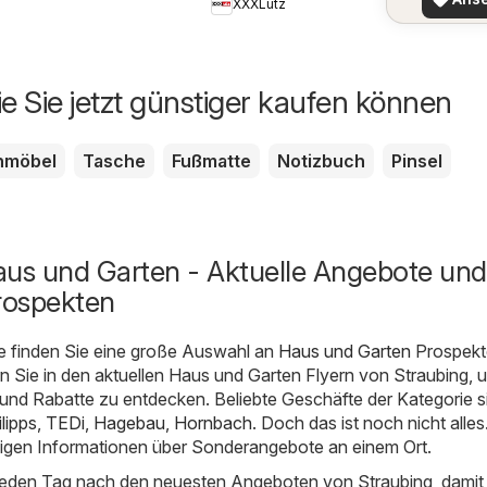
XXXLutz
ie Sie jetzt günstiger kaufen können
nmöbel
Tasche
Fußmatte
Notizbuch
Pinsel
aus und Garten - Aktuelle Angebote und
rospekten
e finden Sie eine große Auswahl an
Haus und Garten
Prospekt
 Sie in den aktuellen Haus und Garten Flyern von Straubing, 
und Rabatte zu entdecken. Beliebte Geschäfte der Kategorie s
lipps
,
TEDi
,
Hagebau
,
Hornbach
. Doch das ist noch nicht alles
digen Informationen über Sonderangebote an einem Ort.
 jeden Tag nach den neuesten Angeboten von Straubing, damit