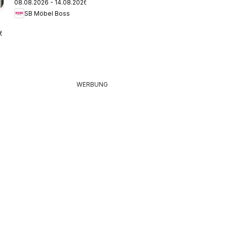
08.08.2026 - 14.08.2026
Prospekt
SB Möbel Boss
26
WERBUNG