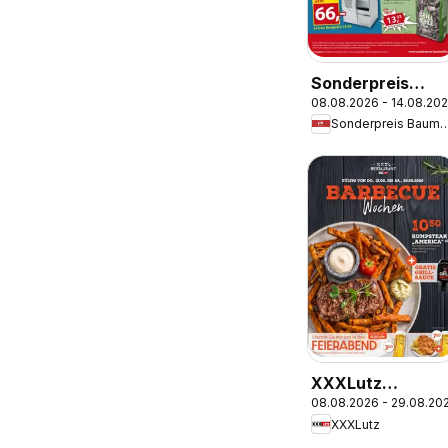
Sonderpreis
08.08.2026 - 14.08.20
Baumarkt
Sonderpreis Ba
Prospekt
XXXLutz
08.08.2026 - 29.08.20
Restaurantgutsc
XXXLutz