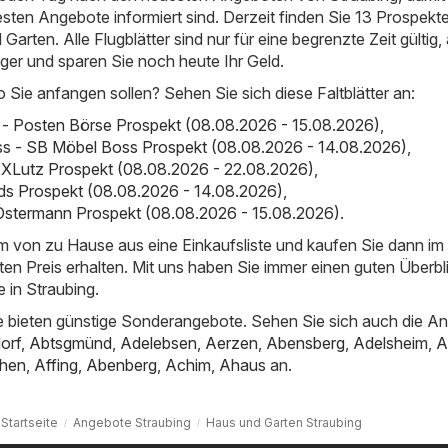
esten Angebote informiert sind. Derzeit finden Sie 13 Prospekte
arten. Alle Flugblätter sind nur für eine begrenzte Zeit gültig,
nger und sparen Sie noch heute Ihr Geld.
o Sie anfangen sollen? Sehen Sie sich diese Faltblätter an:
- Posten Börse Prospekt (08.08.2026 - 15.08.2026)
,
s - SB Möbel Boss Prospekt (08.08.2026 - 14.08.2026)
,
XLutz Prospekt (08.08.2026 - 22.08.2026)
,
ds Prospekt (08.08.2026 - 14.08.2026)
,
Ostermann Prospekt (08.08.2026 - 15.08.2026)
.
em von zu Hause aus eine Einkaufsliste und kaufen Sie dann i
ten Preis erhalten. Mit uns haben Sie immer einen guten Überbl
 in Straubing.
 bieten günstige Sonderangebote. Sehen Sie sich auch die A
orf
,
Abtsgmünd
,
Adelebsen
,
Aerzen
,
Abensberg
,
Adelsheim
,
A
hen
,
Affing
,
Abenberg
,
Achim
,
Ahaus
an.
Startseite
Angebote Straubing
Haus und Garten Straubing