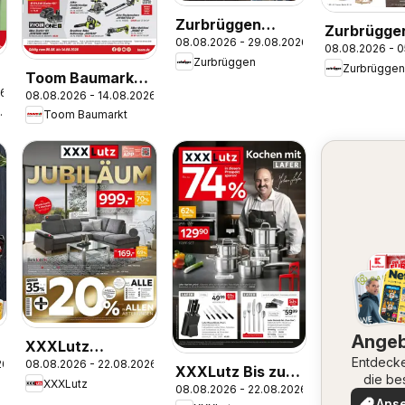
Zurbrüggen
Zurbrügge
08.08.2026 - 29.08.2026
Mitnahme Möbel
08.08.2026 - 
Wohnprog
Zurbrüggen
Zurbrüggen
Camron od
Toom Baumarkt
26
Benton
08.08.2026 - 14.08.2026
Prospekt
umarkt
Toom Baumarkt
Ange
XXXLutz
Entdeck
26
08.08.2026 - 22.08.2026
heine
Jubiläum
XXXLutz Bis zu
die be
XXXLutz
08.08.2026 - 22.08.2026
74% sparen
Angeb
Ans