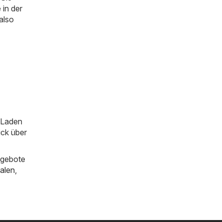
 in der
 also
m Laden
ick über
ngebote
alen
,