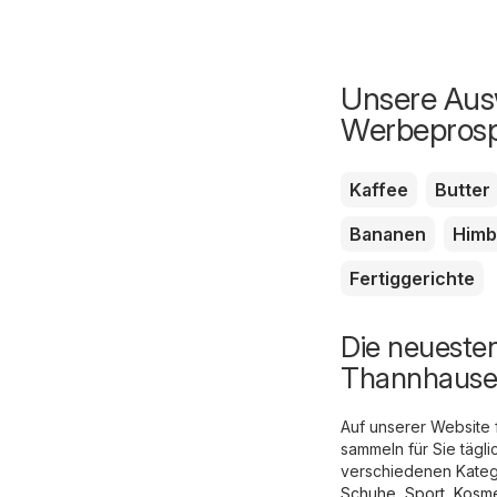
Unsere Ausw
Werbepros
Kaffee
Butter
Bananen
Himb
Fertiggerichte
Die neueste
Thannhaus
Auf unserer Website
sammeln für Sie tägl
verschiedenen Katego
Schuhe, Sport
,
Kosme