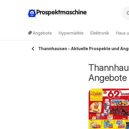
Prospektmaschine
Angebote
Hypermärkte
Elektronik
Haus u
Thannhausen - Aktuelle Prospekte und An
Thannhaus
Angebote
deka Prospekt
Edeka Prospekt