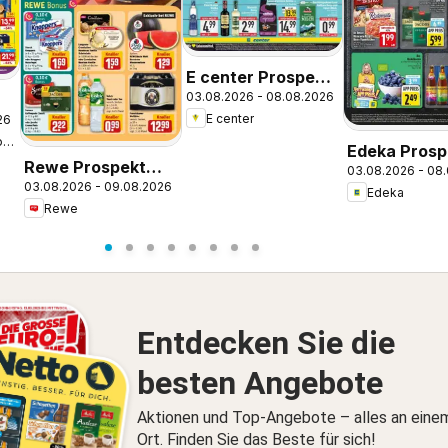
E center Prospekt
03.08.2026 - 08.08.2026
Krumbach
E center
26
kt
Netto Marken-Discount
Edeka Prosp
Rewe Prospekt
03.08.2026 - 08
Zwiesel
03.08.2026 - 09.08.2026
Regensburg
Edeka
Rewe
Entdecken Sie die
besten Angebote
Aktionen und Top-Angebote – alles an eine
Ort. Finden Sie das Beste für sich!