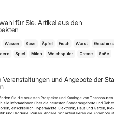
ahl für Sie: Artikel aus den
pekten
Wasser
Käse
Äpfel
Fisch
Wurst
Geschirrs
eere
Spiel
Milch
Weichspüler
Creme
Soße
n Veranstaltungen und Angebote der Sta
en
 finden Sie die neuesten Prospekte und Kataloge von Thannhausen.
ich alle Informationen über die neuesten Sonderangebote und Rabat
rien, einschließlich
Hypermärkte
,
Elektronik
,
Haus und Garten
,
Kle
tik und Drogerie
,
Reisen
,
Andere
. Wir aktualisieren die Angebote s