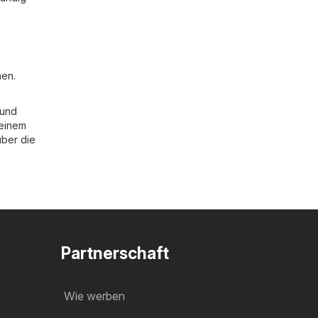
hen.
 und
 einem
über die
Partnerschaft
Wie werben