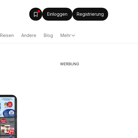
Einloggen
Registrierung
Reisen
Andere
Blog
Mehr
WERBUNG
Edeka Prospekt
Edeka P