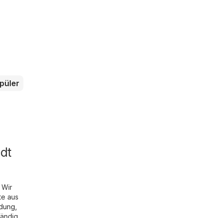
püler
dt
 Wir
te aus
idung,
tändig