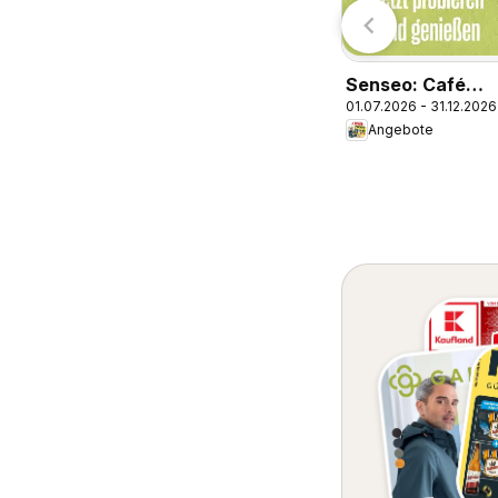
Senseo: Café
01.07.2026 - 31.12.2026
Latte Dubai
Angebote
Chocolate Style