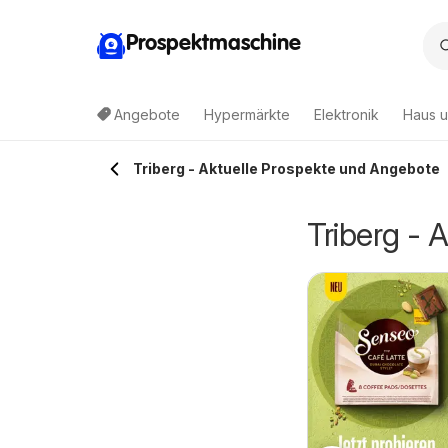
Prospektmaschine
Angebote
Hypermärkte
Elektronik
Haus u
Triberg - Aktuelle Prospekte und Angebote
Triberg - 
ranini MIX-IT
Rewe Prospekt
3.08.2026 - 30.08.2026
03.08.2026 - 09.08.2026
Wehr
Angebote
Rewe