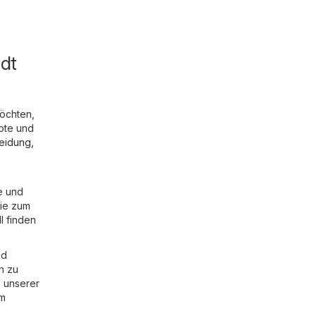
dt
möchten,
ote und
eidung,
e und
wie zum
l finden
nd
n zu
 unserer
im