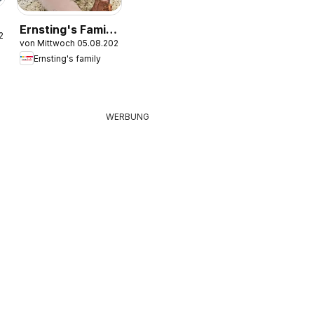
Ernsting's Family
.2026
von Mittwoch 05.08.2026
Produktkatalog
Ernsting's family
WERBUNG