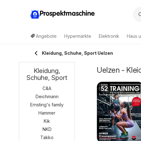
Prospektmaschine
Angebote
Hypermärkte
Elektronik
Haus u
Kleidung, Schuhe, Sport Uelzen
Uelzen - Kle
Kleidung,
Schuhe, Sport
C&A
Deichmann
Ernsting's family
Hammer
Kik
NKD
Takko