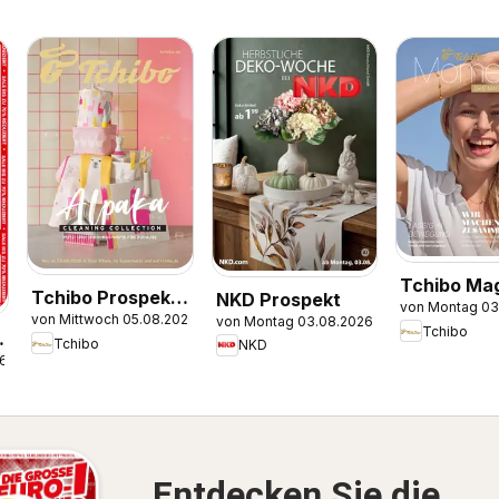
Tchibo Ma
Tchibo Prospekt
NKD Prospekt
von Montag 03
Momente
von Mittwoch 05.08.2026
von Montag 03.08.2026
Alpaka cleaning
Tchibo
Tchibo
NKD
collection
26
Entdecken Sie die