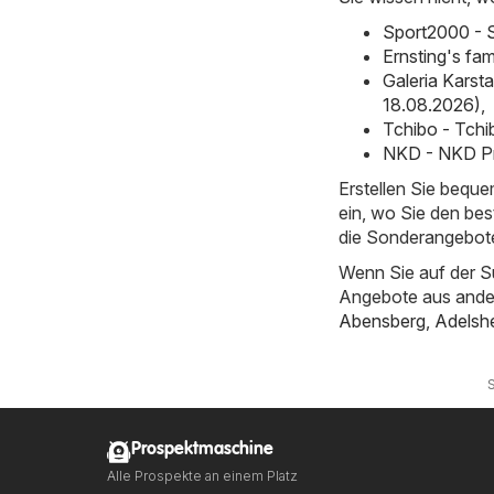
Sport2000 - 
Ernsting's fa
Galeria Karst
18.08.2026)
,
Tchibo - Tchi
NKD - NKD Pr
Erstellen Sie bequ
ein, wo Sie den bes
die Sonderangebote
Wenn Sie auf der S
Angebote aus ande
Abensberg
,
Adelsh
S
Prospektmaschine
Alle Prospekte an einem Platz