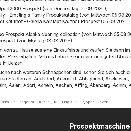
Sport2000 Prospekt (von Donnerstag 06.08.2026)
,
mily - Ernsting's Family Produktkatalog (von Mittwoch 05.08.2
adt Kaufhof - Galeria Karstadt Kaufhof Prospekt (05.08.2026 -
bo Prospekt Alpaka cleaning collection (von Mittwoch 05.08.
ospekt (von Montag 03.08.2026)
.
em von zu Hause aus eine Einkaufsliste und kaufen Sie dann i
ten Preis erhalten. Mit uns haben Sie immer einen guten Überbl
 in Uelzen.
uche nach weiteren Schnäppchen sind, sehen Sie sich auch di
ren Städten an,
Adelsdorf
,
Adendorf
,
Abtsgmünd
,
Adelebsen
,
eim
,
Aalen
,
Adorf
,
Achern
,
Aachen
,
Affing
,
Abenberg
,
Achim
,
tartseite
Angebote Uelzen
Kleidung, Schuhe, Sport Uelzen
Prospektmaschine