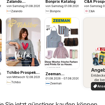
Zalando
Bonprix Katalog
C&A Prosp
26
von Samstag 01.08.2026
von Samstag 01.08.2026
von Samstag 0
Prospekt
Zalando
Bonprix
C&A
e
Ange
Tchibo Prospekt
Zeeman
6
Entdeck
von Mittwoch 12.08.2026
Zeitlose Looks &
01.08.2026 - 07.08.2026
Aktueller
die be
Tchibo
Kreative Helfer
Zeeman
Angeb
Prospekt
Ans
ie Sie jetzt günstiger kaufen können