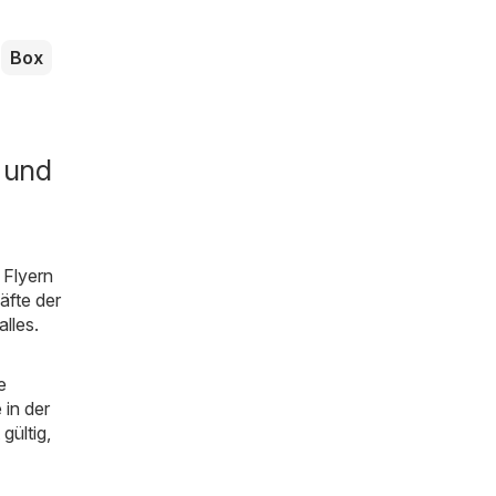
Box
 und
 Flyern
äfte der
alles.
e
 in der
gültig,