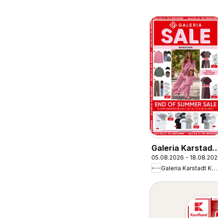
Galeria Karstadt
05.08.2026 - 18.08.20
Kaufhof
Galeria Karstadt Kaufhof
Prospekt