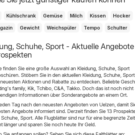
Kühlschrank
Gemüse
Milch
Kissen
Hocker
gazin
Gewicht
Weichspüler
Tempo
Schulter
dung, Schuhe, Sport - Aktuelle Angebote
rospekten
e finden Sie eine große Auswahl an
Kleidung, Schuhe, Sport
chüren. Stöbern Sie in den aktuellen Kleidung, Schuhe, Sport
 neuesten Aktionen und Rabatte zu entdecken. Beliebte Gesch
ting's family
,
Kik
,
Tchibo
,
C&A
,
Takko
. Doch das ist noch nicht 
twendigen Informationen über Sonderangebote an einem Ort.
 jeden Tag nach den neuesten Angeboten von Uelzen, damit Si
esten Angebote informiert sind. Derzeit finden Sie 13 Prospekte
Schuhe, Sport. Alle Flugblätter sind nur für eine begrenzte Zeit 
ht länger und sparen Sie noch heute Ihr Geld.
o Sie anfangen sollen? Sehen Sie sich diese Faltblätter an: