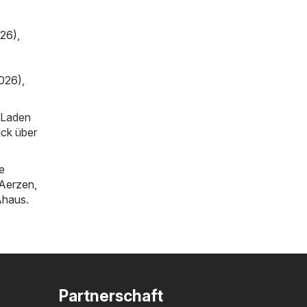
026)
,
2026)
,
m Laden
ick über
e
Aerzen
,
Ahaus
.
Partnerschaft