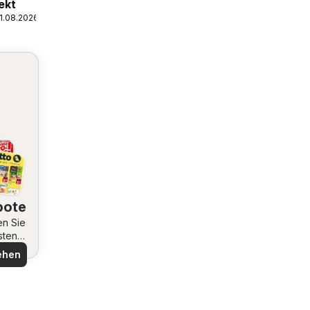
ekt
1.08.2026
bote
en Sie
sten
ote
ehen