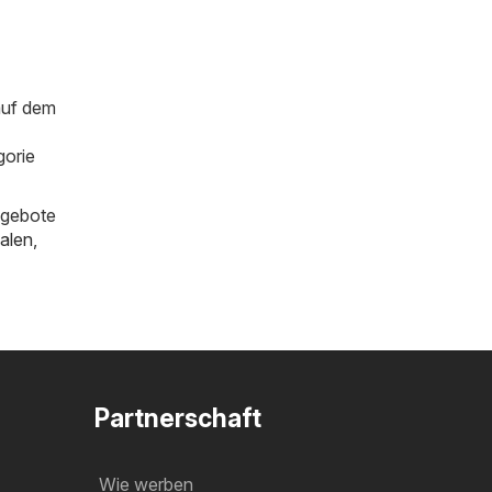
auf dem
gorie
ngebote
alen
,
Partnerschaft
Wie werben