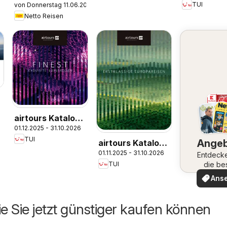
TUI
von Donnerstag 11.06.2026
Kreuzfahrten
Nordafrika
Netto Reisen
2026/27
airtours Katalog
01.12.2025 - 31.10.2026
Finest 2025/26
TUI
Ange
airtours Katalog
01.11.2025 - 31.10.2026
Europareisen
Entdeck
die be
TUI
2025/26
Angeb
Ans
ie Sie jetzt günstiger kaufen können