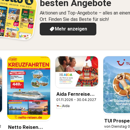
besten Angebote
Aktionen und Top-Angebote – alles an eine
Ort. Finden Sie das Beste für sich!
Mehr anzeigen
Aida Fernreisen
01.11.2026 - 30.04.2027
Winter
Aida
2026/2027
TUI Prospe
26
von Dienstag 
Netto Reisen
Südeuropa