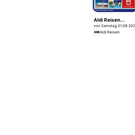
Aldi Reisen
von Samstag 01.08.20
Prospekt
Aldi Reisen