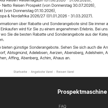
 Aldi Reisen Reisemagazin (01.08.2026 - 31.08.2026)
,
- Netto Reisen Prospekt (von Donnerstag 30.07.2026)
,
kt (von Donnerstag 01.10.2026)
,
opa & Nordafrika 2026/27 (01.01.2026 - 31.03.2027)
.
nformationen über Rabatte und Sonderangebote sind Sie immer 
Einkaufen wird für Sie zu einem angenehmen Erlebnis. Bei uns
t, wo Sie die besten Rabatte und Sonderangebote aus der Kate
en.
 bieten günstige Sonderangebote. Sehen Sie sich auch die A
orf
,
Abtsgmünd
,
Adelebsen
,
Aerzen
,
Abensberg
,
Adelsheim
,
A
hen
,
Affing
,
Abenberg
,
Achim
,
Ahaus
an.
Startseite
Angebote Varel
Reisen Varel
Prospektmaschine
FAQ