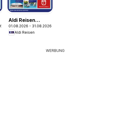
Aldi Reisen
26
01.08.2026 - 31.08.2026
Reisemagazin
Aldi Reisen
WERBUNG