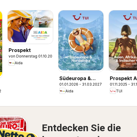
Prospekt
von Donnerstag 01.10.2026
Aida
Südeuropa &
Prospekt A
01.01.2026 - 31.03.2027
01.11.2025 - 31
Nordafrika
Afrika, Ori
Aida
TUI
.2026
2026/27
Indischer 
2025/26
Entdecken Sie die