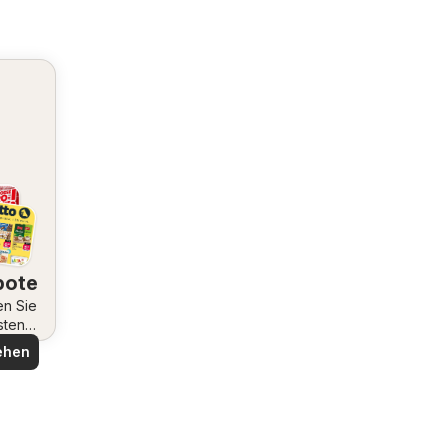
bote
en Sie
sten
ote
ehen