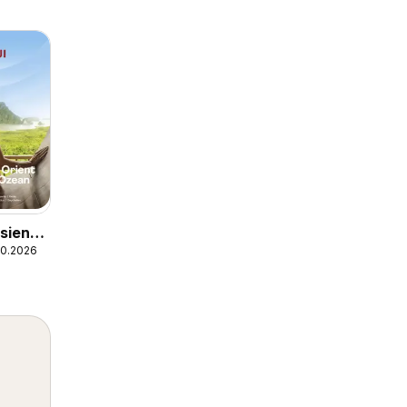
sien,
.10.2026
ent &
Ozean