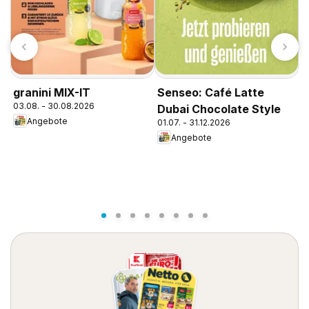
K
granini MIX-IT
Senseo: Café Latte
1
03.08. - 30.08.2026
Dubai Chocolate Style
Angebote
01.07. - 31.12.2026
Angebote