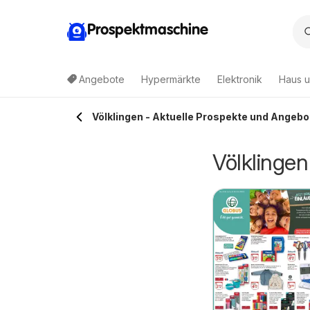
Prospektmaschine
Angebote
Hypermärkte
Elektronik
Haus u
Völklingen - Aktuelle Prospekte und Angebo
Völklinge
ewe Prospekt
Edeka Prospekt
3.08.2026 - 09.08.2026
03.08.2026 - 08.08.2026
aarlouis/Lisdorf
Beckingen
Rewe
Edeka