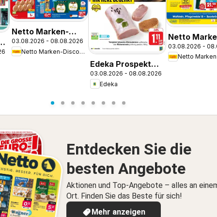
Netto Marken-
Netto Marke
03.08.2026 - 08.08.2026
Discount Prospekt
03.08.2026 - 08
Discount Pr
Netto Marken-Discount
26
Leonberg
Saarbrücke
Edeka Prospekt
03.08.2026 - 08.08.2026
Blieskastel-
Edeka
Lautzkirchen
Entdecken Sie die
besten Angebote
Aktionen und Top-Angebote – alles an eine
Ort. Finden Sie das Beste für sich!
Mehr anzeigen