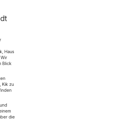
dt
r
ik
,
Haus
 Wir
 Blick
ten
,
Kik
zu
finden
 und
 einem
über die