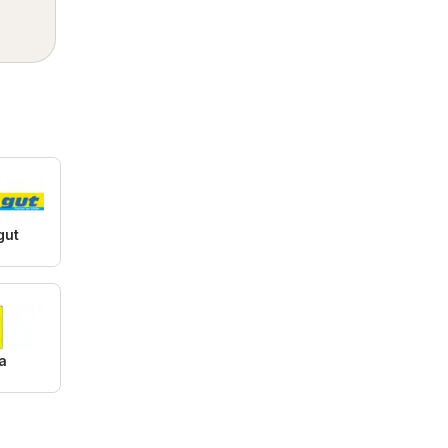
gut
a