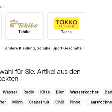
ort
Tchibo
Takko
Andere Kleidung, Schuhe, Sport Geschäfte
ahl für Sie: Artikel aus den
pekten
Wasser
Radio
Käse
Bier
Wasserkocher
Ba
fter
Milch
Grapefruit
Chili
Pinsel
Haartrockne