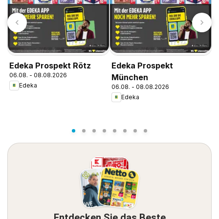
Edeka Prospekt Rötz
Edeka Prospekt
06.08. - 08.08.2026
München
Edeka
06.08. - 08.08.2026
E
Edeka
0
Entdecken Sie das Beste