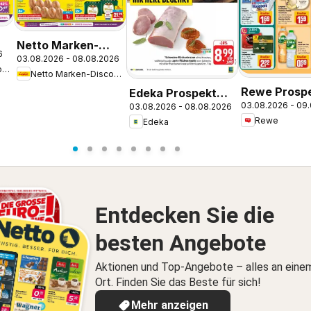
Netto Marken-
6
kt
03.08.2026 - 08.08.2026
Discount Prospekt
Netto Marken-Discount
Netto Marken-Discount
Ludwigshafen-
Rewe Prosp
Edeka Prospekt
Edigheim
03.08.2026 - 09
03.08.2026 - 08.08.2026
Rüsselsheim
Eppstein
Rewe
Edeka
Entdecken Sie die
besten Angebote
Aktionen und Top-Angebote – alles an eine
Ort. Finden Sie das Beste für sich!
Mehr anzeigen