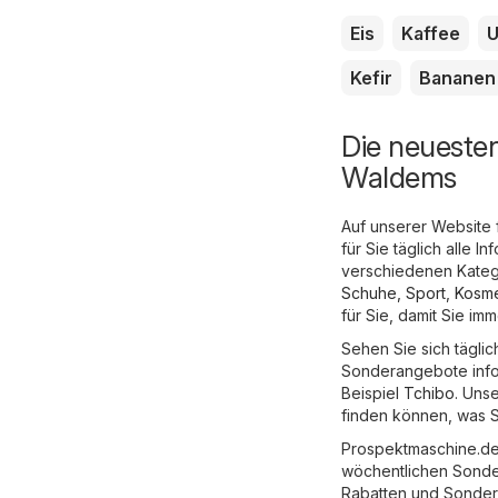
Eis
Kaffee
U
Kefir
Bananen
Die neueste
Waldems
Auf unserer Website
für Sie täglich alle
verschiedenen Katego
Schuhe, Sport
,
Kosme
für Sie, damit Sie i
Sehen Sie sich tägli
Sonderangebote infor
Beispiel
Tchibo
. Uns
finden können, was S
Prospektmaschine.de 
wöchentlichen Sonde
Rabatten und Sondera