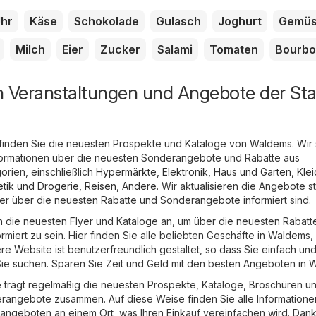
hr
Käse
Schokolade
Gulasch
Joghurt
Gemü
Milch
Eier
Zucker
Salami
Tomaten
Bourb
n Veranstaltungen und Angebote der Sta
 finden Sie die neuesten Prospekte und Kataloge von Waldems. Wir
 Informationen über die neuesten Sonderangebote und Rabatte aus
rien, einschließlich
Hypermärkte
,
Elektronik
,
Haus und Garten
,
Kle
tik und Drogerie
,
Reisen
,
Andere
. Wir aktualisieren die Angebote s
mmer über die neuesten Rabatte und Sonderangebote informiert sind.
ch die neuesten Flyer und Kataloge an, um über die neuesten Rabatt
miert zu sein. Hier finden Sie alle beliebten Geschäfte in Waldems,
ere Website ist benutzerfreundlich gestaltet, so dass Sie einfach und
ie suchen. Sparen Sie Zeit und Geld mit den besten Angeboten in 
trägt regelmäßig die neuesten Prospekte, Kataloge, Broschüren u
rangebote zusammen. Auf diese Weise finden Sie alle Informatione
ngeboten an einem Ort, was Ihren Einkauf vereinfachen wird. Dank