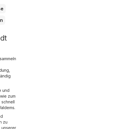
se
on
dt
 sammeln
idung,
tändig
e und
 wie zum
 schnell
Waldems.
nd
n zu
 unserer