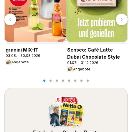
K
granini MIX-IT
Senseo: Café Latte
1
03.08. - 30.08.2026
Dubai Chocolate Style
Angebote
01.07. - 31.12.2026
Angebote