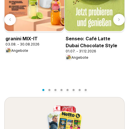
K
granini MIX-IT
Senseo: Café Latte
1
03.08. - 30.08.2026
Dubai Chocolate Style
Angebote
01.07. - 31.12.2026
Angebote