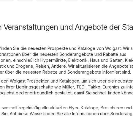
n Veranstaltungen und Angebote der Sta
finden Sie die neuesten Prospekte und Kataloge von Wolgast. Wir 
 Informationen über die neuesten Sonderangebote und Rabatte aus
rien, einschließlich
Hypermärkte
,
Elektronik
,
Haus und Garten
,
Kle
tik und Drogerie
,
Reisen
,
Andere
. Wir aktualisieren die Angebote s
mmer über die neuesten Rabatte und Sonderangebote informiert sind.
in den Wolgast Prospekten und Katalogen, um sich über die neueste
n Ihrer Lieblingsgeschäfte wie
Müller
,
TEDi
,
Takko
,
Euronics
zu inf
glichst bedienerfreundlich gestaltet, damit Sie schnell finden könn
sammelt regelmäßig alle aktuellen Flyer, Kataloge, Broschüren und
ie. Auf diese Weise finden Sie alle Informationen über Sonderan