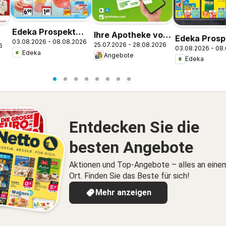
Edeka Prospekt
Ihre Apotheke vor
Edeka Prosp
03.08.2026 - 08.08.2026
Parchim
25.07.2026 - 28.08.2026
Ort: Jetzt alle
6
03.08.2026 - 08
Wolgast
Edeka
Angebote
Angebote auch
Edeka
online entdecken!
Entdecken Sie die
besten Angebote
Aktionen und Top-Angebote – alles an eine
Ort. Finden Sie das Beste für sich!
Mehr anzeigen