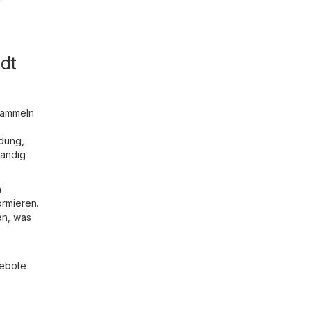
dt
sammeln
idung,
tändig
n
ormieren.
en, was
gebote