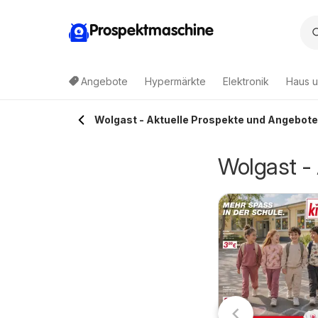
Prospektmaschine
Angebote
Hypermärkte
Elektronik
Haus u
Wolgast - Aktuelle Prospekte und Angebote
Wolgast -
:
deka Prospekt
Marktkauf
3.08.2026 - 08.08.2026
03.08.2026 - 08.08.2026
obbertin
Prospekt
Edeka
Marktkauf
Neuenkirchen