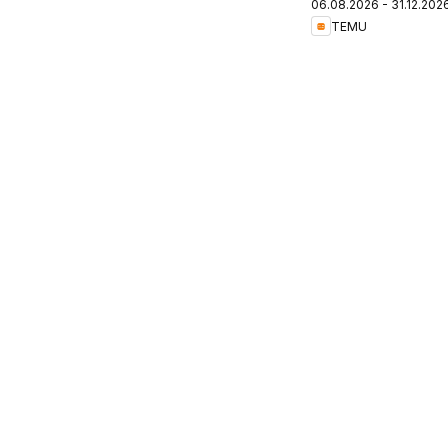
06.08.2026 - 31.12.202
Germany
TEMU