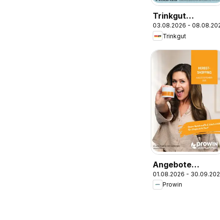
Trinkgut
03.08.2026 - 08.08.20
Prospekt
Trinkgut
Angebote
01.08.2026 - 30.09.20
ProWIN
Prowin
August/Septemb
2026