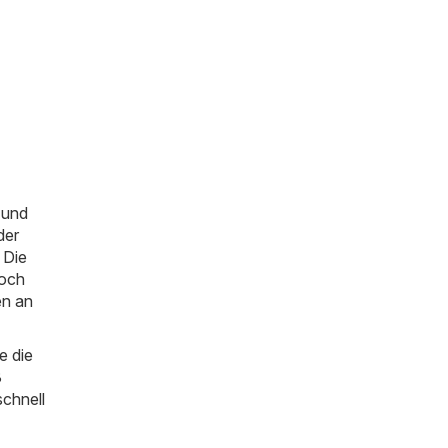
 und
der
 Die
Doch
en an
e die
3
schnell