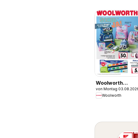
Woolworth
von Montag 03.08.202
Prospekt zum
Woolworth
Schulstart