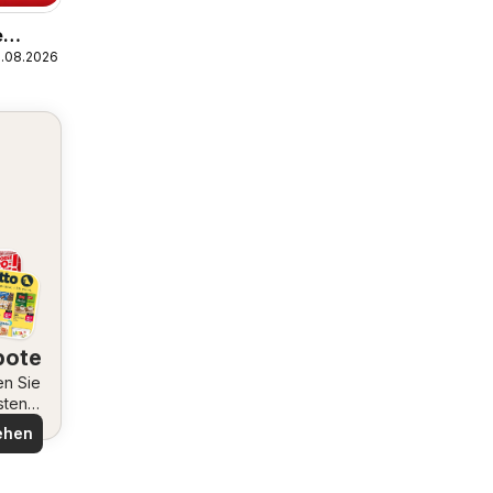
e
1.08.2026
bote
en Sie
sten
ote
ehen