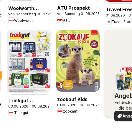
ATU Prospekt
Woolworth
Travel Fre
von Samstag 01.08.2026
von Donnerstag 30.07.2026
Prospekt
26
01.08.2026 - 3
Angebote
ATU
Woolworth
Travel Free
Ange
zookauf Kids
Trinkgut
Entdeck
26
01.08.2026 - 30.09.2026
03.08.2026 - 08.08.2026
Prospekt Worms
die be
zookauf
er
Trinkgut
Angeb
Ans