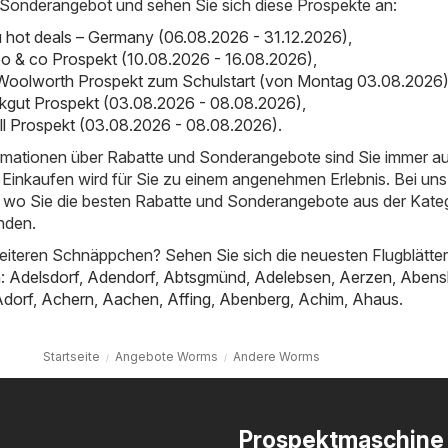
 Sonderangebot und sehen Sie sich diese Prospekte an:
hot deals – Germany (06.08.2026 - 31.12.2026)
,
o & co Prospekt (10.08.2026 - 16.08.2026)
,
Woolworth Prospekt zum Schulstart (von Montag 03.08.2026
inkgut Prospekt (03.08.2026 - 08.08.2026)
,
ll Prospekt (03.08.2026 - 08.08.2026)
.
ormationen über Rabatte und Sonderangebote sind Sie immer a
Einkaufen wird für Sie zu einem angenehmen Erlebnis. Bei uns
t, wo Sie die besten Rabatte und Sonderangebote aus der Kate
nden.
iteren Schnäppchen? Sehen Sie sich die neuesten Flugblätter
n:
Adelsdorf
,
Adendorf
,
Abtsgmünd
,
Adelebsen
,
Aerzen
,
Abens
Adorf
,
Achern
,
Aachen
,
Affing
,
Abenberg
,
Achim
,
Ahaus
.
Startseite
Angebote Worms
Andere Worms
Prospektmaschine