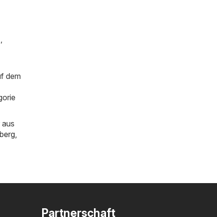
)
,
uf dem
gorie
 aus
berg
,
Partnerschaft