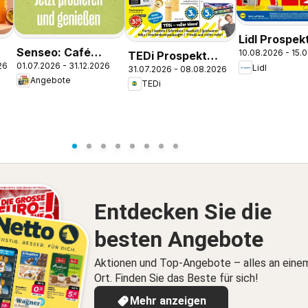
Lidl Prospek
Senseo: Café
10.08.2026 - 15.
TEDi Prospekt
Mahlow
26
01.07.2026 - 31.12.2026
Latte Dubai
Lidl
31.07.2026 - 08.08.2026
Bremen
Angebote
Chocolate Style
TEDi
Entdecken Sie die
besten Angebote
Aktionen und Top-Angebote – alles an eine
Ort. Finden Sie das Beste für sich!
Mehr anzeigen