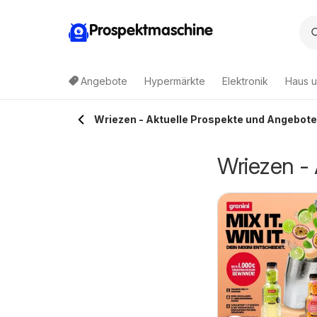
Prospektmaschine
Angebote
Hypermärkte
Elektronik
Haus u
Wriezen - Aktuelle Prospekte und Angebote
Wriezen -
Lidl Prospekt
03.08.2026 - 08.08.2026
Mahlow
Lidl
etränkeland
3.08.2026 - 15.08.2026
rospekt
Getränkeland
eustrelitz