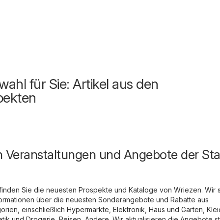
ahl für Sie: Artikel aus den
pekten
n Veranstaltungen und Angebote der Sta
finden Sie die neuesten Prospekte und Kataloge von Wriezen. Wir
 Informationen über die neuesten Sonderangebote und Rabatte aus
rien, einschließlich
Hypermärkte
,
Elektronik
,
Haus und Garten
,
Kle
tik und Drogerie
,
Reisen
,
Andere
. Wir aktualisieren die Angebote s