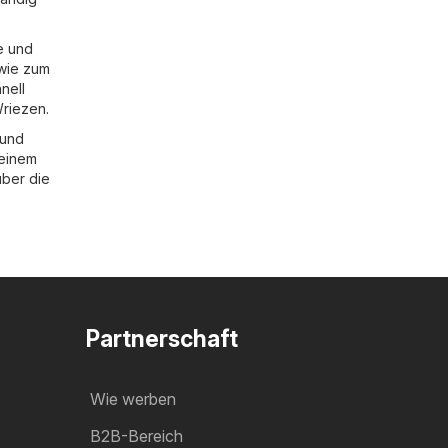
e und
 wie zum
nell
Wriezen.
 und
 einem
über die
Partnerschaft
Wie werben
B2B-Bereich