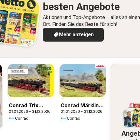
besten Angebote
Aktionen und Top-Angebote – alles an eine
Ort. Finden Sie das Beste für sich!
Mehr anzeigen
Conrad Trix
Conrad Märklin
01.01.2026 - 31.12.2026
01.01.2026 - 31.12.2026
Katalog
Katalog
Conrad
Conrad
Ange