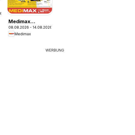
26
Medimax
08.08.2026 - 14.08.2026
Prospekt
Medimax
WERBUNG