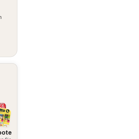
m
bote