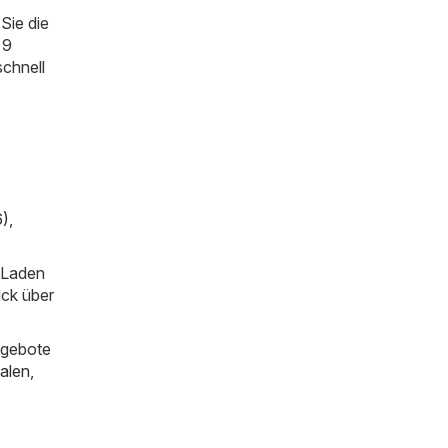
Sie die
 9
schnell
6)
,
m Laden
ick über
ngebote
alen
,