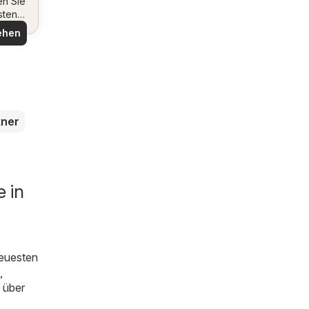
en Sie
sten
ote
ehen
ner
 in
neuesten
,
n über