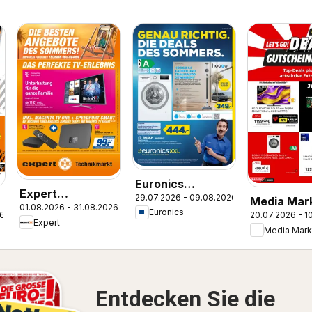
Euronics
Expert
29.07.2026 - 09.08.2026
Prospekt
Media Mar
01.08.2026 - 31.08.2026
Smarthphone
Euronics
26
20.07.2026 - 1
Prospekt
Expert
Highlights im
Media Mark
August
Entdecken Sie die