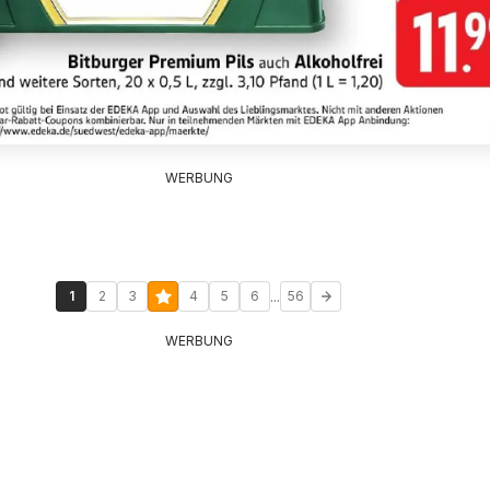
WERBUNG
...
1
2
3
4
5
6
56
WERBUNG