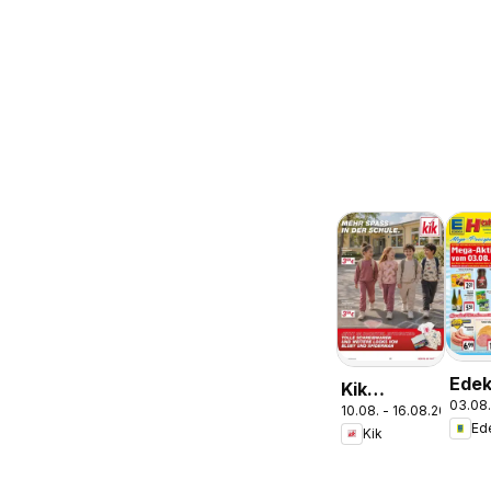
Ede
Kik
03.08.
Pros
10.08. - 16.08.2026
Aktueller
Ed
Parc
Kik
Prospekt