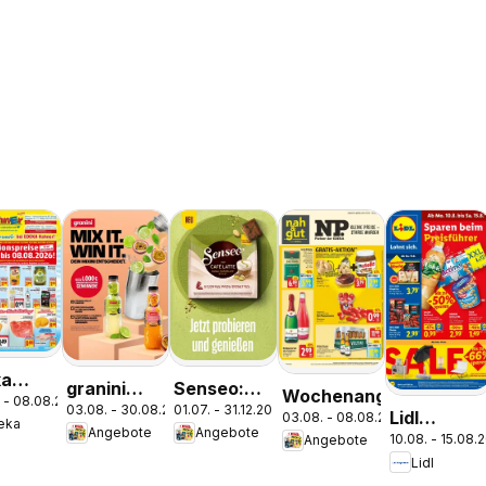
ka
granini
Senseo:
Wochenangebote
 - 08.08.2026
pekt
03.08. - 30.08.2026
01.07. - 31.12.2026
MIX-IT
Café Latte
Lidl
03.08. - 08.08.2026
eka
him
Angebote
Angebote
Dubai
10.08. - 15.08.
Angebote
Prospekt
Lidl
Chocolate
Mahlow