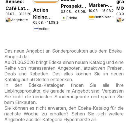
Senseo:
grani
Marken-
Prospekt
Café Latte
MIX-
Action
10.08. - 15.08.2026
Discount
03.08. - 08.08.2026
Parchim
01.07. - 31.12.2026
03.08.
Dubai
Kleine
Netto Marken-Discount
Edeka
Prospekt
Angebote
An
Chocolate
05.08. - 11.08.2026
Preise,
Kremmen
Style
Action
große
Freude
Das neue Angebot an Sonderprodukten aus dem Edeka-
Shop ist da!
Ab 01.06.2026 bringt Edeka einen neuen Katalog und eine
Reihe von interessanten Angeboten, attraktiven Preisen,
Deals und Rabatten. Das alles können Sie im neuen
Katalog auf 56 Seiten entdecken.
In den Edeka-Katalogen finden Sie alle Ihre
Lieblingsprodukte, die gerade im Angebot sind. Verpassen
Sie nicht die neuesten Sonderangebote und sparen Sie
beim Einkaufen.
Sie können es nicht erwarten, den Edeka-Katalog für die
nächste Woche zu erhalten? Sehen Sie sich weitere
Angebote aus der Kategorie Hypermärkte an.