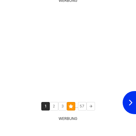
WERBUNG
...
1
2
3
57
WERBUNG