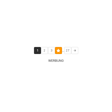
...
1
2
3
27
WERBUNG