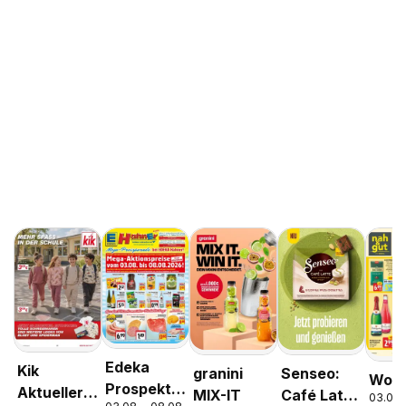
Edeka
Kik
granini
Senseo:
Woch
Prospekt
Aktueller
MIX-IT
Café Latte
03.08.