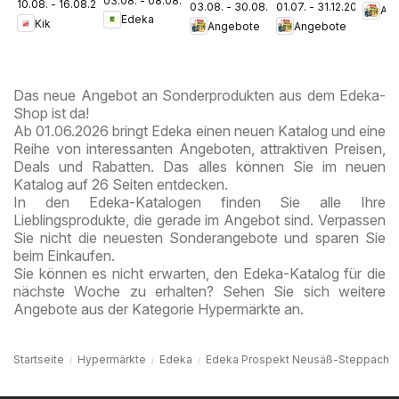
03.08. - 08.08.2026
Parchim
10.08. - 16.08.2026
Prospekt
03.08. - 30.08.2026
01.07. - 31.12.2026
Dubai
An
Edeka
Kik
Angebote
Angebote
Chocolate
Style
Das neue Angebot an Sonderprodukten aus dem Edeka-
Shop ist da!
Ab 01.06.2026 bringt Edeka einen neuen Katalog und eine
Reihe von interessanten Angeboten, attraktiven Preisen,
Deals und Rabatten. Das alles können Sie im neuen
Katalog auf 26 Seiten entdecken.
In den Edeka-Katalogen finden Sie alle Ihre
Lieblingsprodukte, die gerade im Angebot sind. Verpassen
Sie nicht die neuesten Sonderangebote und sparen Sie
beim Einkaufen.
Sie können es nicht erwarten, den Edeka-Katalog für die
nächste Woche zu erhalten? Sehen Sie sich weitere
Angebote aus der Kategorie Hypermärkte an.
Startseite
Hypermärkte
Edeka
Edeka Prospekt Neusäß-Steppach