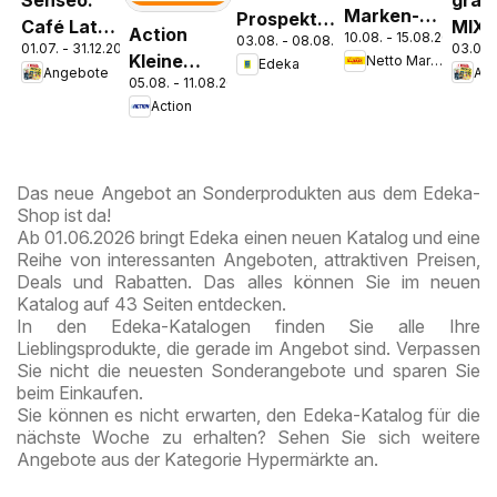
Senseo:
grani
Marken-
Prospekt
Café Latte
MIX-
Action
10.08. - 15.08.2026
Discount
03.08. - 08.08.2026
Parchim
01.07. - 31.12.2026
03.08.
Dubai
Kleine
Netto Marken-Discount
Edeka
Prospekt
Angebote
An
Chocolate
05.08. - 11.08.2026
Preise,
Kremmen
Style
Action
große
Freude
Das neue Angebot an Sonderprodukten aus dem Edeka-
Shop ist da!
Ab 01.06.2026 bringt Edeka einen neuen Katalog und eine
Reihe von interessanten Angeboten, attraktiven Preisen,
Deals und Rabatten. Das alles können Sie im neuen
Katalog auf 43 Seiten entdecken.
In den Edeka-Katalogen finden Sie alle Ihre
Lieblingsprodukte, die gerade im Angebot sind. Verpassen
Sie nicht die neuesten Sonderangebote und sparen Sie
beim Einkaufen.
Sie können es nicht erwarten, den Edeka-Katalog für die
nächste Woche zu erhalten? Sehen Sie sich weitere
Angebote aus der Kategorie Hypermärkte an.