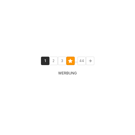
...
1
2
3
44
WERBUNG