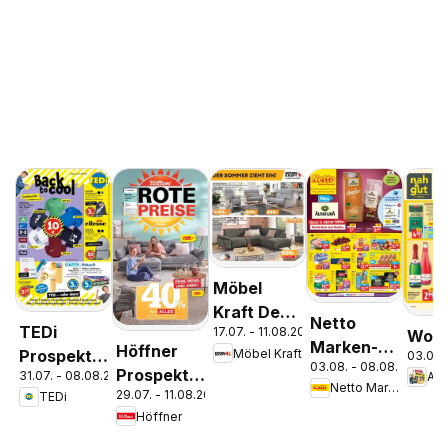
Möbel
Kraft Der
Netto
TEDi
17.07. - 11.08.2026
Woch
Sommer
Marken-
Höffner
Möbel Kraft
Prospekt
03.08.
zieht ein!
03.08. - 08.08.2026
Discount
Prospekt
31.07. - 08.08.2026
An
Bremen
Netto Marken-Discount
Prospekt
29.07. - 11.08.2026
Schönefeld
TEDi
Höffner
Berlin-
Prenzlauer