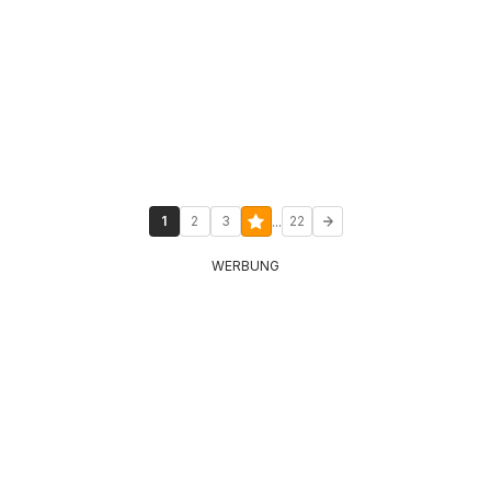
...
1
2
3
22
WERBUNG