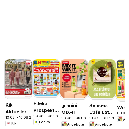
Edeka
Kik
granini
Senseo:
Woch
Prospekt
Aktueller
MIX-IT
Café Latte
03.08.
03.08. - 08.08.2026
Parchim
10.08. - 16.08.2026
Prospekt
03.08. - 30.08.2026
01.07. - 31.12.2026
Dubai
An
Edeka
Kik
Angebote
Angebote
Chocolate