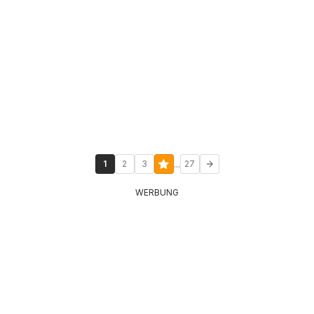
...
1
2
3
27
WERBUNG