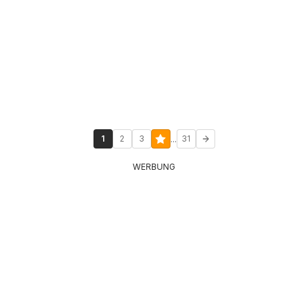
...
1
2
3
31
WERBUNG