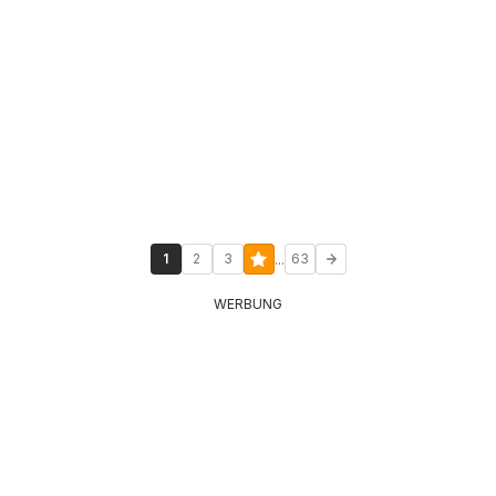
...
1
2
3
63
WERBUNG