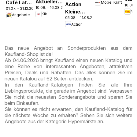
Aktueller
Café Latte
Möbel Kraft
Action
zieht ein!
10.08. 
Disc
10.08. - 16.08.2026
Prospekt
01.07. - 31.12.2026
Dubai
Kleine
Pros
Kik
Angebote
Chocolate
05.08. - 11.08.2026
Preise,
Kre
Style
Action
große
Freude
Das neue Angebot an Sonderprodukten aus dem
Kaufland-Shop ist da!
Ab 04.06.2026 bringt Kaufland einen neuen Katalog und
eine Reihe von interessanten Angeboten, attraktiven
Preisen, Deals und Rabatten. Das alles können Sie im
neuen Katalog auf 62 Seiten entdecken.
In den Kaufland-Katalogen finden Sie alle Ihre
Lieblingsprodukte, die gerade im Angebot sind. Verpassen
Sie nicht die neuesten Sonderangebote und sparen Sie
beim Einkaufen.
Sie können es nicht erwarten, den Kaufland-Katalog für
die nächste Woche zu erhalten? Sehen Sie sich weitere
Angebote aus der Kategorie Hypermärkte an.