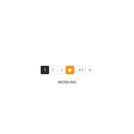
...
1
2
3
63
WERBUNG