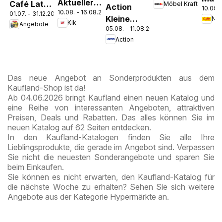
Aktueller
Café Latte
Möbel Kraft
Action
zieht ein!
10.08. 
Disc
10.08. - 16.08.2026
Prospekt
01.07. - 31.12.2026
Dubai
Kleine
Pros
Kik
Angebote
Chocolate
05.08. - 11.08.2026
Preise,
Kre
Style
Action
große
Freude
Das neue Angebot an Sonderprodukten aus dem
Kaufland-Shop ist da!
Ab 04.06.2026 bringt Kaufland einen neuen Katalog und
eine Reihe von interessanten Angeboten, attraktiven
Preisen, Deals und Rabatten. Das alles können Sie im
neuen Katalog auf 62 Seiten entdecken.
In den Kaufland-Katalogen finden Sie alle Ihre
Lieblingsprodukte, die gerade im Angebot sind. Verpassen
Sie nicht die neuesten Sonderangebote und sparen Sie
beim Einkaufen.
Sie können es nicht erwarten, den Kaufland-Katalog für
die nächste Woche zu erhalten? Sehen Sie sich weitere
Angebote aus der Kategorie Hypermärkte an.