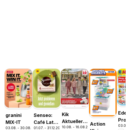
Edek
Kik
granini
Senseo:
Pros
Aktueller
MIX-IT
Café Latte
Action
03.08.
Parc
10.08. - 16.08.2026
Prospekt
03.08. - 30.08.2026
01.07. - 31.12.2026
Dubai