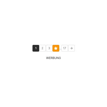
...
1
2
3
17
WERBUNG