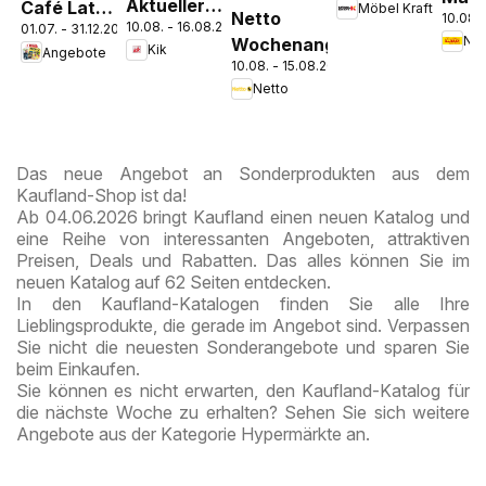
Aktueller
Café Latte
Möbel Kraft
zieht ein!
Netto
10.08. 
Disc
10.08. - 16.08.2026
Prospekt
01.07. - 31.12.2026
Dubai
Wochenangebote
Pros
Kik
Angebote
Chocolate
10.08. - 15.08.2026
Kre
Style
Netto
Das neue Angebot an Sonderprodukten aus dem
Kaufland-Shop ist da!
Ab 04.06.2026 bringt Kaufland einen neuen Katalog und
eine Reihe von interessanten Angeboten, attraktiven
Preisen, Deals und Rabatten. Das alles können Sie im
neuen Katalog auf 62 Seiten entdecken.
In den Kaufland-Katalogen finden Sie alle Ihre
Lieblingsprodukte, die gerade im Angebot sind. Verpassen
Sie nicht die neuesten Sonderangebote und sparen Sie
beim Einkaufen.
Sie können es nicht erwarten, den Kaufland-Katalog für
die nächste Woche zu erhalten? Sehen Sie sich weitere
Angebote aus der Kategorie Hypermärkte an.