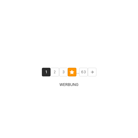
...
1
2
3
63
WERBUNG