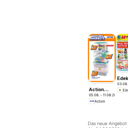
Ede
03.08.
Pros
Action
Ed
Parc
05.08. - 11.08.2026
Kleine
Action
Preise,
große
Freude
Das neue Angebot 