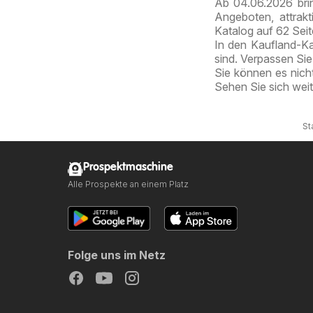
Ab 04.06.2026 bri
Angeboten, attrak
Katalog auf 62 Sei
In den Kaufland-Kat
sind. Verpassen Si
Sie können es nich
Sehen Sie sich wei
St
Prospektmaschine
Alle Prospekte an einem Platz
Folge uns im Netz