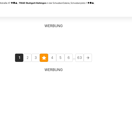
WERBUNG
...
1
2
3
4
5
6
63
WERBUNG