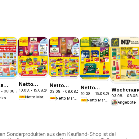
Netto
ka
Netto
Netto
Wochenan
10.08. - 15.08.2026
Marken-
 - 08.08.2026
03.08. - 08.08.2026
pekt
Marken-
10.08. - 15.08.2026
Marken-
03.08. - 08.08
Netto Marken-Discount
eka
Netto Marken-Discount
Discount
him
Discount
Netto Marken-Discount
Discount
Angebote
Prospekt
Prospekt
Prospekt
Kremmen
Berlin-
Berlin
Prenzlauer
Berg
an Sonderprodukten aus dem Kaufland-Shop ist da!