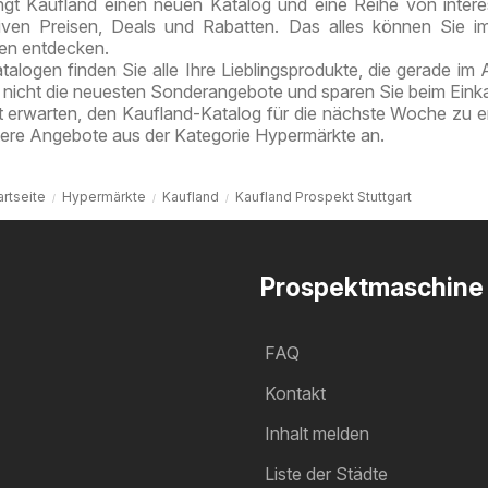
ngt Kaufland einen neuen Katalog und eine Reihe von inter
tiven Preisen, Deals und Rabatten. Das alles können Sie 
ten entdecken.
alogen finden Sie alle Ihre Lieblingsprodukte, die gerade im
e nicht die neuesten Sonderangebote und sparen Sie beim Eink
t erwarten, den Kaufland-Katalog für die nächste Woche zu e
tere Angebote aus der Kategorie Hypermärkte an.
artseite
Hypermärkte
Kaufland
Kaufland Prospekt Stuttgart
Prospektmaschine
FAQ
Kontakt
Inhalt melden
Liste der Städte