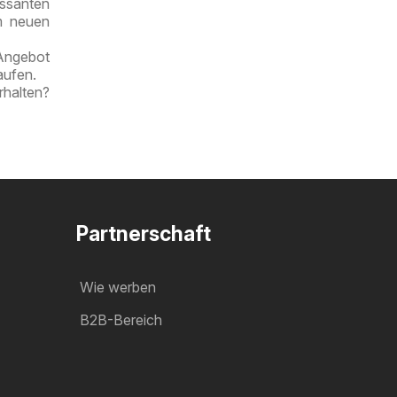
essanten
im neuen
 Angebot
aufen.
rhalten?
Partnerschaft
Wie werben
B2B-Bereich